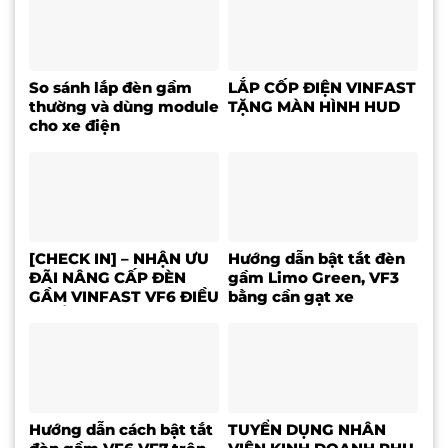
So sánh lắp đèn gầm
LẮP CỐP ĐIỆN VINFAST
thường và dùng module
TẶNG MÀN HÌNH HUD
cho xe điện
[CHECK IN] – NHẬN ƯU
Hướng dẫn bật tắt đèn
ĐÃI NÂNG CẤP ĐÈN
gầm Limo Green, VF3
GẦM VINFAST VF6 ĐIỀU
bằng cần gạt xe
KHIỂN TRÊN MÀN HÌNH
ZIN
Hướng dẫn cách bật tắt
TUYỂN DỤNG NHÂN