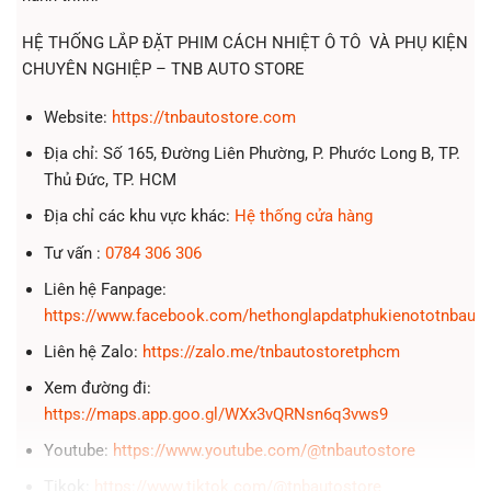
HỆ THỐNG LẮP ĐẶT PHIM CÁCH NHIỆT Ô TÔ VÀ PHỤ KIỆN
CHUYÊN NGHIỆP – TNB AUTO STORE
Website:
https://tnbautostore.com
Địa chỉ: Số 165, Đường Liên Phường, P. Phước Long B, TP.
Thủ Đức, TP. HCM
Địa chỉ các khu vực khác:
Hệ thống cửa hàng
Tư vấn :
0784 306 306
Liên hệ Fanpage:
https://www.facebook.com/hethonglapdatphukienototnbauto
Liên hệ Zalo:
https://zalo.me/tnbautostoretphcm
Xem đường đi:
https://maps.app.goo.gl/WXx3vQRNsn6q3vws9
Youtube:
https://www.youtube.com/@tnbautostore
Tikok:
https://www.tiktok.com/@tnbautostore