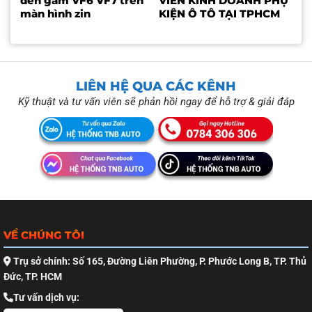
đèn gầm VF6 VF7 trên
VIÊN KINH DOANH PHỤ
màn hình zin
KIỆN Ô TÔ TẠI TPHCM
LIÊN HỆ QUA CÁC KÊNH
Kỹ thuật và tư vấn viên sẽ phản hồi ngay để hỗ trợ & giải đáp
VỀ CHÚNG TÔI
Trụ sở chính: Số 165, Đường Liên Phường, P. Phước Long B, TP. Thủ
Đức, TP. HCM
Tư vấn dịch vụ: