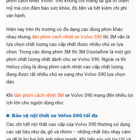
phim cách nhiệt Volvo S90 không chỉ mang lại giá trị thẩm
mỹ mà còn đảm bảo sức khỏe, độ bền và tiết kiệm chi phí
vận hành.
Hiện nay trên thị trường có đa dạng các dòng phim khác
nhau nhưng
dán phim cách nhiệt xe Volvo S90
thì 3M vẫn là
lựa chọn chất lượng cao cấp nhất được nhiều chủ xe lựa
chọn. Trong các dòng phim 3M thì 3M Crystalline là một gói
phim chất lượng nhất dành cho xe Volvo S90. Ngoài ra thì
Helioz cũng là dòng phim cách nhiệt cao cấp chất lượng
đang được rất nhiều chủ xe sang như Volvo S90 lựa chọn
dán.
Khi
dán phim cách nhiệt 3M
xe Volvo S90 mang đến nhiều lợi
ích lớn cho người dùng như:
Bảo vệ nội thất xe Volvo S90 tối đa
Các chi tiết nội thất cao cấp của Volvo S90 thường sử dụng
các vật liệu như da, gỗ và nhôm – những chất liệu nhạy cảm
và dễ bị hư hại bởi ánh nắng mạnh. Khi tiếp xúc với tia UV và