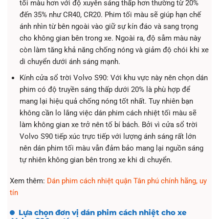
tối màu hơn với độ xuyên sáng thấp hơn thường từ 20%
đến 35% như CR40, CR20. Phim tối màu sẽ giúp hạn chế
ánh nhìn từ bên ngoài vào giữ sự kín đáo và sang trọng
cho không gian bên trong xe. Ngoài ra, độ sẫm màu này
còn làm tăng khả năng chống nóng và giảm độ chói khi xe
di chuyển dưới ánh sáng mạnh.
Kính cửa sổ trời Volvo S90: Với khu vực này nên chọn dán
phim có độ truyền sáng thấp dưới 20% là phù hợp để
mang lại hiệu quả chống nóng tốt nhất. Tuy nhiên bạn
không cần lo lắng việc dán phim cách nhiệt tối màu sẽ
làm không gian xe trở nên tố bí bách. Bởi vì cửa sổ trời
Volvo S90 tiếp xúc trực tiếp với lượng ánh sáng rất lớn
nên dán phim tối màu vẫn đảm bảo mang lại nguồn sáng
tự nhiên không gian bên trong xe khi di chuyển.
Xem thêm:
Dán phim cách nhiệt quận Tân phú chính hãng, uy
tín
Lựa chọn đơn vị dán phim cách nhiệt cho xe