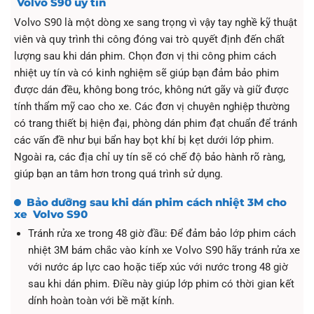
Volvo S90 uy tín
Volvo S90 là một dòng xe sang trọng vì vậy tay nghề kỹ thuật
viên và quy trình thi công đóng vai trò quyết định đến chất
lượng sau khi dán phim. Chọn đơn vị thi công phim cách
nhiệt uy tín và có kinh nghiệm sẽ giúp bạn đảm bảo phim
được dán đều, không bong tróc, không nứt gãy và giữ được
tính thẩm mỹ cao cho xe. Các đơn vị chuyên nghiệp thường
có trang thiết bị hiện đại, phòng dán phim đạt chuẩn để tránh
các vấn đề như bụi bẩn hay bọt khí bị kẹt dưới lớp phim.
Ngoài ra, các địa chỉ uy tín sẽ có chế độ bảo hành rõ ràng,
giúp bạn an tâm hơn trong quá trình sử dụng.
Bảo dưỡng sau khi dán phim cách nhiệt 3M cho
xe Volvo S90
Tránh rửa xe trong 48 giờ đầu: Để đảm bảo lớp phim cách
nhiệt 3M bám chắc vào kính xe Volvo S90 hãy tránh rửa xe
với nước áp lực cao hoặc tiếp xúc với nước trong 48 giờ
sau khi dán phim. Điều này giúp lớp phim có thời gian kết
dính hoàn toàn với bề mặt kính.