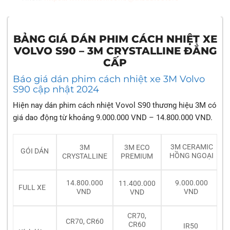
BẢNG GIÁ DÁN PHIM CÁCH NHIỆT XE
​VOLVO S90 – 3M CRYSTALLINE ĐẲNG
CẤP
Báo giá dán phim cách nhiệt xe ​3M Volvo
S90 cập nhật 2024
Hiện nay dán phim cách nhiệt Vovol S90 thương hiệu 3M có
giá dao động từ khoảng 9.000.000 VND – 14.800.000 VND.
3M CERAMIC
3M
3M ECO
GÓI DÁN
HỒNG NGOẠI
CRYSTALLINE
PREMIUM
14.800.000
9.000.000
11.400.000
FULL XE
VND
VND
VND
CR70,
CR70, CR60
CR60
IR50