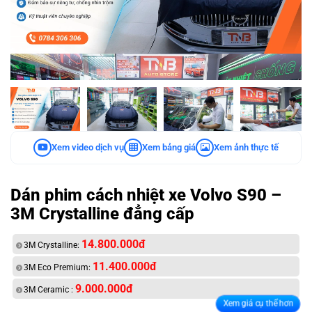
Xem video dịch vụ
Xem bảng giá
Xem ảnh thực tế
Dán phim cách nhiệt xe ​Volvo S90 –
3M Crystalline đẳng cấp
14.800.000đ
3M Crystalline:
11.400.000đ
3M Eco Premium:
9.000.000đ
3M Ceramic :
Xem giá cụ thể hơn