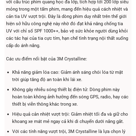
với cấu trúc phim quang học đa lớp, tích hợp tới 200 lớp siêu
mỏng trong một tấm phim, mang đến hiệu quả cách nhiệt và
cản tia UV vượt trội. Đây là dòng phim duy nhất trên thế giới
hiện sở hữu công nghệ này nhờ đó đạt khả năng chống tia
UV với chỉ số SPF 1000++, bảo vệ sức khỏe người dùng khỏi
các tác hại của tia cực tím, hạn chế tình trạng nội thất xuống
cấp do ánh nắng.
Các ưu điểm nổi bật của 3M Crystalline:
Khả năng giảm lóa cao: Giảm ánh sáng chói lóa từ mặt
trời giúp tăng độ an toàn khi lái xe.
Không gây nhiễu sóng thiết bị điện tử: Dòng phim này
hoàn toàn không ảnh hưởng đến sóng GPS, radio, hay các
thiết bị viễn thông khác trong xe.
Hiệu quả cản nhiệt vượt trội: Giảm nhiệt tối đa và giữ cho
khoang xe mát mẻ ngay cả khi di chuyển dưới nắng gắt.
Với các tính năng vượt trội, 3M Crystalline là lựa chọn lý