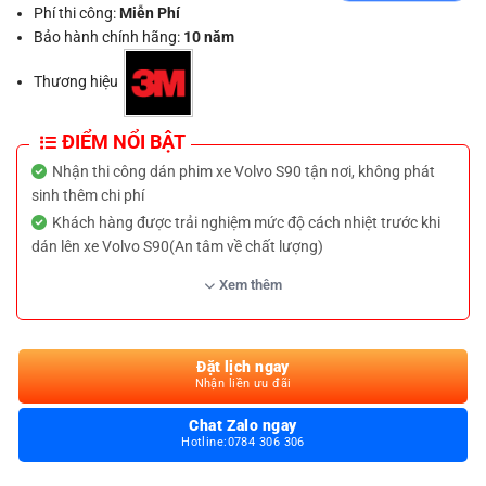
Phí thi công:
Miễn Phí
Bảo hành chính hãng:
10 năm
Thương hiệu
ĐIỂM NỔI BẬT
Nhận thi công dán phim xe Volvo S90 tận nơi, không phát
sinh thêm chi phí
Khách hàng được trải nghiệm mức độ cách nhiệt trước khi
dán lên xe Volvo S90(An tâm về chất lượng)
Bảo hành dịch vụ trọn đời khi thực hiện dịch vụ dán phim
Xem thêm
cách nhiệt cho xe Volvo S90
Hỗ trợ trả góp, cà thẻ không lãi suất khi dán phim cách nhiệt
xe Volvo S90
Đặt lịch ngay
Tặng kèm camera hành trình hoặc ưu đãi giảm giá 15% khi
Nhận liền ưu đãi
khách hàng đặt lịch dán phim cách nhiệt Volvo S90 online trên
website
Chat Zalo ngay
Hotline:0784 306 306
Tư vấn miễn phí 24/7 các thông tin liên quan về dịch vụ dán
xe Volvo S90