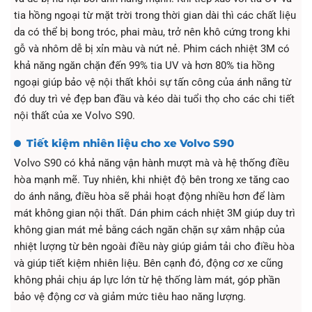
tia hồng ngoại từ mặt trời trong thời gian dài thì các chất liệu
da có thể bị bong tróc, phai màu, trở nên khô cứng trong khi
gỗ và nhôm dễ bị xỉn màu và nứt nẻ. Phim cách nhiệt 3M có
khả năng ngăn chặn đến 99% tia UV và hơn 80% tia hồng
ngoại giúp bảo vệ nội thất khỏi sự tấn công của ánh nắng từ
đó duy trì vẻ đẹp ban đầu và kéo dài tuổi thọ cho các chi tiết
nội thất của xe Volvo S90.
Tiết kiệm nhiên liệu cho xe Volvo S90
Volvo S90 có khả năng vận hành mượt mà và hệ thống điều
hòa mạnh mẽ. Tuy nhiên, khi nhiệt độ bên trong xe tăng cao
do ánh nắng, điều hòa sẽ phải hoạt động nhiều hơn để làm
mát không gian nội thất. Dán phim cách nhiệt 3M giúp duy trì
không gian mát mẻ bằng cách ngăn chặn sự xâm nhập của
nhiệt lượng từ bên ngoài điều này giúp giảm tải cho điều hòa
và giúp tiết kiệm nhiên liệu. Bên cạnh đó, động cơ xe cũng
không phải chịu áp lực lớn từ hệ thống làm mát, góp phần
bảo vệ động cơ và giảm mức tiêu hao năng lượng.