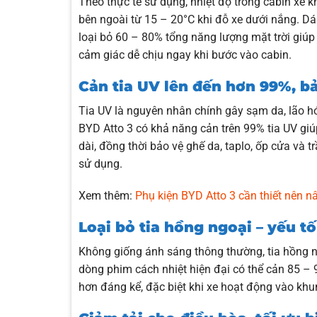
Theo thực tế sử dụng, nhiệt độ trong cabin xe 
bên ngoài từ 15 – 20°C khi đỗ xe dưới nắng. D
loại bỏ 60 – 80% tổng năng lượng mặt trời giúp
cảm giác dễ chịu ngay khi bước vào cabin.
Cản tia UV lên đến hơn 99%, bả
Tia UV là nguyên nhân chính gây sạm da, lão 
BYD Atto 3 có khả năng cản trên 99% tia UV giú
dài, đồng thời bảo vệ ghế da, taplo, ốp cửa và t
sử dụng.
Xem thêm:
Phụ kiện BYD Atto 3 cần thiết nên 
Loại bỏ tia hồng ngoại – yếu t
Không giống ánh sáng thông thường, tia hồng n
dòng phim cách nhiệt hiện đại có thể cản 85 –
hơn đáng kể, đặc biệt khi xe hoạt động vào khu