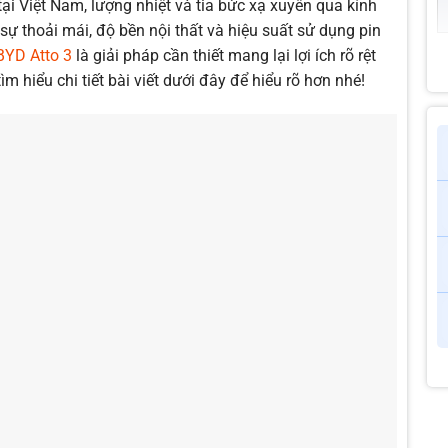
i Việt Nam, lượng nhiệt và tia bức xạ xuyên qua kính
Đội ngũ kỹ thuật viên nhiều
ự thoải mái, độ bền nội thất và hiệu suất sử dụng pin
Phòng dán phim chuyên dụn
BYD Atto 3
là giải pháp cần thiết mang lại lợi ích rõ rệt
chế bụi mịn
m hiểu chi tiết bài viết dưới đây để hiểu rõ hơn nhé!
Hỗ trợ dán phim tận nơi the
Giá dịch vụ được tư vấn và 
Bảo hành điện tử lên đến 1
Cung cấp hóa đơn đầy đủ c
Thường xuyên triển khai cá