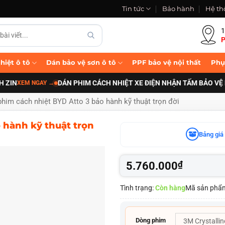
Tin tức
Bảo hành
Hệ th
1
P
hiệt ô tô
Dán bảo vệ sơn ô tô
PPF bảo vệ nội thất
Phụ
DÁN PHIM CÁCH NHIỆT XE ĐIỆN NHẬN TẤM BẢO VỆ PIN B
EM NGAY
→
him cách nhiệt BYD Atto 3 bảo hành kỹ thuật trọn đời
 hành kỹ thuật trọn
Bảng giá 
5.760.000
₫
Tình trạng:
Còn hàng
Mã sản phẩ
Dòng phim
3M Crystallin