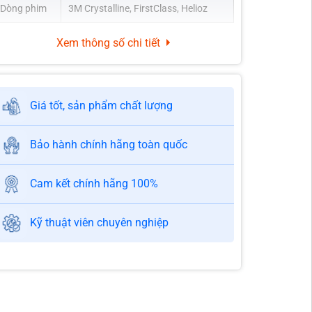
Dòng phim
3M Crystalline, FirstClass, Helioz
 năm kinh nghiệm, thi công cẩn thận và đúng kỹ thuật
g, không gian kín kết hợp hệ thống phun sương hạn
Xem thông số chi tiết
o yêu cầu, không phát sinh thêm chi phí
báo công khai, rõ ràng trước khi thi công
Giá tốt, sản phẩm chất lượng
0 năm, kích hoạt ngay sau khi hoàn tất dán phim
ho khách hàng có nhu cầu
Bảo hành chính hãng toàn quốc
c chương trình ưu đãi hấp dẫn theo từng tháng
Cam kết chính hãng 100%
Kỹ thuật viên chuyên nghiệp