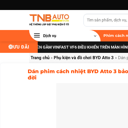
Bỏ
qua
nội
dung
Dịch vụ
Phim cách n
ƯU ĐÃI
I NÂNG CẤP ĐÈN GẦM VINFAST VF6 ĐIỀU KHIỂN TRÊN MÀN HÌNH ZIN
X
Trang chủ
»
Phụ kiện và đồ chơi BYD Atto 3
»
Dán p
Dán phim cách nhiệt BYD Atto 3 bảo
đời