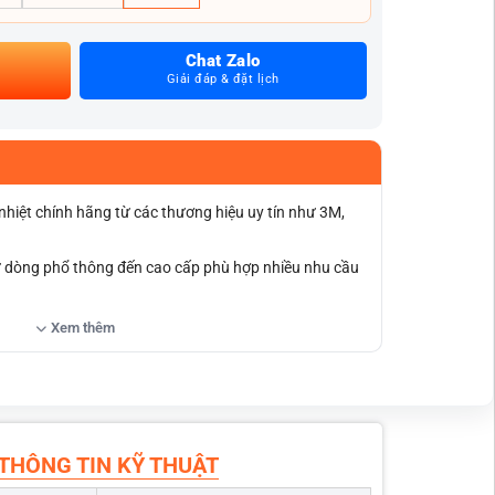
Chat Zalo
Giải đáp & đặt lịch
nhiệt chính hãng từ các thương hiệu uy tín như 3M,
 dòng phổ thông đến cao cấp phù hợp nhiều nhu cầu
ảng 70 – 90%, hạn chế rõ rệt tình trạng nóng cabin
Xem thêm
n 99%, góp phần bảo vệ nội thất và sức khỏe người
rợ quan sát tốt hơn khi lái xe cả ban ngày lẫn ban
THÔNG TIN KỸ THUẬT
ịnh, giảm tải và tiết kiệm năng lượng sử dụng