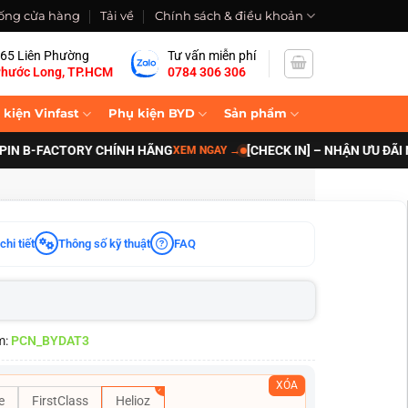
ống cửa hàng
Tải về
Chính sách & điều khoản
65 Liên Phường
Tư vấn miễn phí
hước Long, TP.HCM
0784 306 306
 kiện Vinfast
Phụ kiện BYD
Sản phẩm
-FACTORY CHÍNH HÃNG
[CHECK IN] – NHẬN ƯU ĐÃI NÂNG 
XEM NGAY
→
chi tiết
Thông số kỹ thuật
FAQ
m:
PCN_BYDAT3
XÓA
e
FirstClass
Helioz