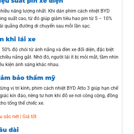
iệu suất pin xe điện
 nhiều năng lượng nhất. Khi dán phim cách nhiệt BYD
công suất cao, từ đó giúp giảm tiêu hao pin từ 5 – 10%
dài quãng đường di chuyển sau mỗi lần sạc.
 khi lái xe
50% độ chói từ ánh nắng và đèn xe đối diện, đặc biệt
hiều nắng gắt. Nhờ đó, người lái ít bị mỏi mắt, tầm nhìn
điều kiện ánh sáng khác nhau.
 đảm bảo thẩm mỹ
ừng vị trí kính, phim cách nhiệt BYD Atto 3 giúp hạn chế
giác kín đáo, riêng tư hơn khi đỗ xe nơi công cộng, đồng
cho tổng thể chiếc xe.
 sắc nét | Giá tốt
lâu dài