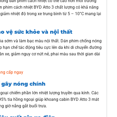
không dán phim cách nhiệt có thể cao hơn môi trường
án phim cách nhiệt BYD Atto 3 chất lượng có khả năng
 giảm nhiệt độ trong xe trung bình từ 5 – 10°C mang lại
o vệ sức khỏe và nội thất
hóa sớm và làm bạc màu nội thất. Dán phim chống nóng
p hạn chế tác động tiêu cực lên da khi di chuyển đường
rần xe, giảm nguy cơ nứt nẻ, phai màu sau thời gian dài
nâng cấp ngay
ố gây nóng chính
goại chiếm phần lớn nhiệt lượng truyền qua kính. Các
 95% tia hồng ngoại giúp khoang cabin BYD Atto 3 mát
ng giờ nắng gắt buổi trưa.