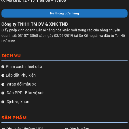
Mở cửa: T2 - T7 I 08:00 – 17h00
Hệ thống cửa hàng
Công ty TNHH TM DV & XNK TNB
Giấy phép kinh doanh Bán lẻ hàng hóa khác mới trong các cửa hàng chuyên
doanh số: 0315713565 cấp ngày 03/06/2019 tại Sở Kế hoạch và đầu tư Tp. Hồ
Chí Minh.
DỊCH VỤ
Phim cách nhiệt ô tô
Lắp đặt Phụ kiện
Wrap đổi màu xe
Dán PPF - Bảo vệ sơn
Dịch vụ khác
SẢN PHẨM
Phụ kiện Vinfast VF3
Đèn bi gầm