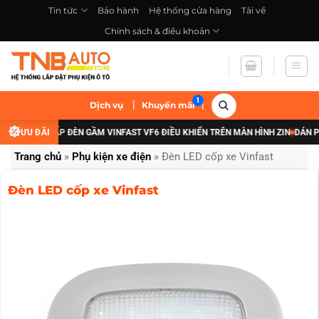
Bỏ
Tin tức
Bảo hành
Hệ thống cửa hàng
Tải về
qua
Chính sách & điều khoản
nội
dung
|
|
Dịch vụ
Khuyến mãi
 ĐÃI NÂNG CẤP ĐÈN GẦM VINFAST VF6 ĐIỀU KHIỂN TRÊN MÀN HÌNH ZIN
ƯU ĐÃI
DÁN PHI
Trang chủ
»
Phụ kiện xe điện
»
Đèn LED cốp xe Vinfast
Đèn LED cốp xe Vinfast