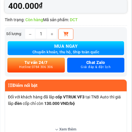
400.000
₫
Tình trạng:
Còn hàng
Mã sản phẩm:
DCT
Số lượng:
Đèn LED cốp xe Vinfast số lượng
MUA NGAY
Chuyển khoản, thu hộ, Ship toàn quốc
Tư vấn 24/7
Chat Zalo
Hotline:0784 306 306
Giải đáp & đặt lịch
Điểm nổi bật
Đối với khách hàng đã lắp
cốp VTRUK VF3
tại TNB Auto thì giá
lắp
đèn
cốp chỉ còn
130.000 VND/bộ
Xem thêm