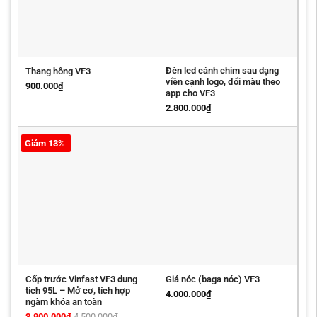
Đèn led cánh chim sau dạng
Thang hông VF3
viền cạnh logo, đổi màu theo
900.000
₫
app cho VF3
2.800.000
₫
Giảm 13%
Cốp trước Vinfast VF3 dung
Giá nóc (baga nóc) VF3
tích 95L – Mở cơ, tích hợp
4.000.000
₫
ngàm khóa an toàn
3.900.000
₫
4.500.000
₫