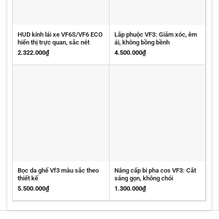
HUD kính lái xe VF6S/VF6 ECO
Lắp phuộc VF3: Giảm xóc, êm
hiển thị trực quan, sắc nét
ái, không bồng bềnh
2.322.000
₫
4.500.000
₫
Bọc da ghế Vf3 màu sắc theo
Nâng cấp bi pha cos VF3: Cắt
thiết kế
sáng gọn, không chói
5.500.000
₫
1.300.000
₫