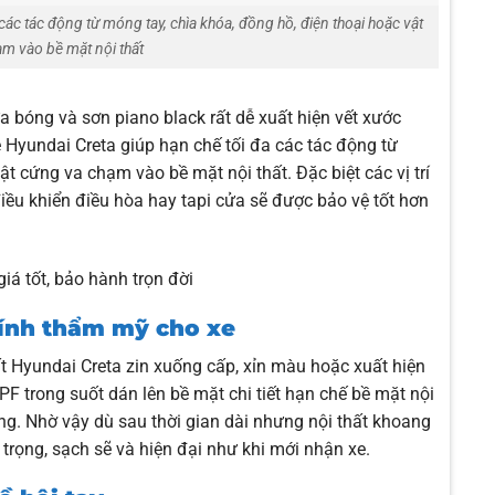
các tác động từ móng tay, chìa khóa, đồng hồ, điện thoại hoặc vật
m vào bề mặt nội thất
ựa bóng và sơn piano black rất dễ xuất hiện vết xước
 Hyundai Creta giúp hạn chế tối đa các tác động từ
ật cứng va chạm vào bề mặt nội thất. Đặc biệt các vị trí
iều khiển điều hòa hay tapi cửa sẽ được bảo vệ tốt hơn
giá tốt, bảo hành trọn đời
 tính thẩm mỹ cho xe
hất Hyundai Creta zin xuống cấp, xỉn màu hoặc xuất hiện
 trong suốt dán lên bề mặt chi tiết hạn chế bề mặt nội
ường. Nhờ vậy dù sau thời gian dài nhưng nội thất khoang
trọng, sạch sẽ và hiện đại như khi mới nhận xe.