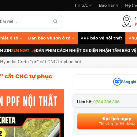
Tin tức
Bảo hành
Hệ th
1
P
hiệt ô tô
Dán bảo vệ sơn ô tô
PPF bảo vệ nội thất
Phụ
DÁN PHIM CÁCH NHIỆT XE ĐIỆN NHẬN TẤM BẢO VỆ PIN B
M NGAY
→
 Hyundai Creta “xịn” cắt CNC tự phục hồi
” cắt CNC tự phục
Bảng giá 
Liên hệ:
0784 306 306
Đặt lịch ngay
Thi công tại Hệ thống