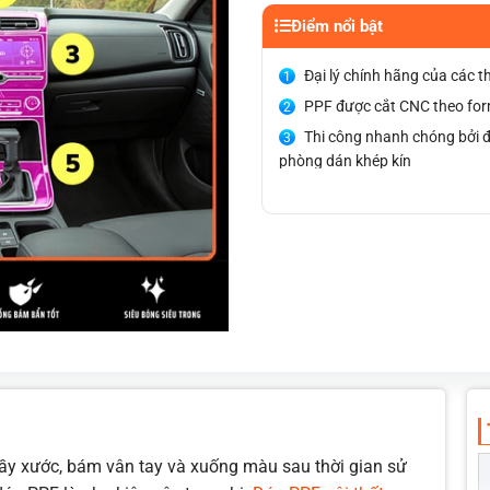
Điểm nổi bật
Đại lý chính hãng của các 
PPF được cắt CNC theo form
Thi công nhanh chóng bởi đ
phòng dán khép kín
Chính sách bảo hành minh b
Thường xuyên có chương trì
Khách hàng đặt lịch trước 
ị trầy xước, bám vân tay và xuống màu sau thời gian sử