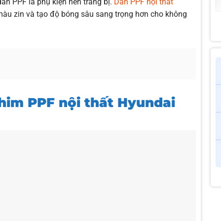
dán PPF là phụ kiện nên trang bị.
Dán PPF nội thất
 màu zin và tạo độ bóng sâu sang trọng hơn cho không
phim PPF nội thất Hyundai