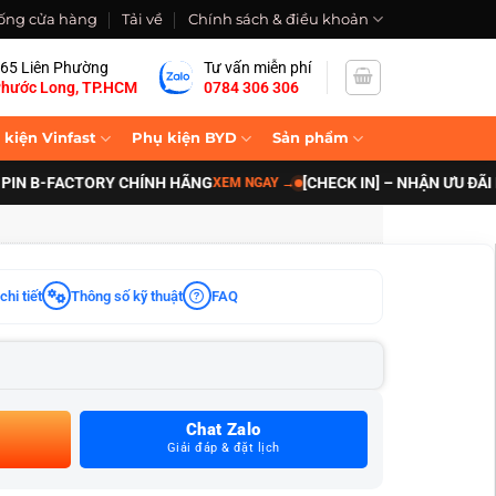
ống cửa hàng
Tải về
Chính sách & điều khoản
65 Liên Phường
Tư vấn miễn phí
hước Long, TP.HCM
0784 306 306
 kiện Vinfast
Phụ kiện BYD
Sản phẩm
-FACTORY CHÍNH HÃNG
[CHECK IN] – NHẬN ƯU ĐÃI NÂNG 
XEM NGAY
→
chi tiết
Thông số kỹ thuật
FAQ
Chat Zalo
Giải đáp & đặt lịch