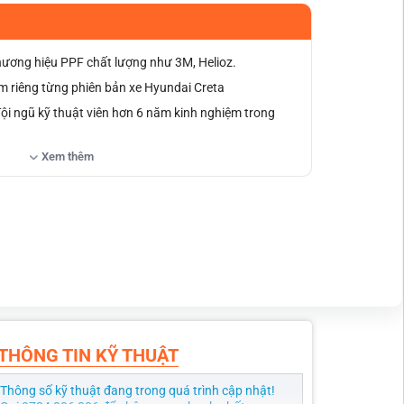
thương hiệu PPF chất lượng như 3M, Helioz.
 riêng từng phiên bản xe Hyundai Creta
ội ngũ kỹ thuật viên hơn 6 năm kinh nghiệm trong
Xem thêm
ạch, rõ ràng theo tiêu chuẩn nhà sản xuất.
nh khuyến mãi theo tháng và dịp đặc biệt.
và check-in tại cửa hàng được giảm ngay 5%.
THÔNG TIN KỸ THUẬT
Thông số kỹ thuật đang trong quá trình cập nhật!