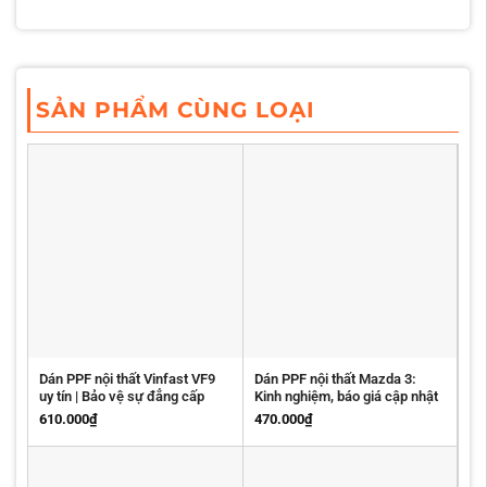
SẢN PHẨM CÙNG LOẠI
Dán PPF nội thất Vinfast VF9
Dán PPF nội thất Mazda 3:
uy tín | Bảo vệ sự đẳng cấp
Kinh nghiệm, báo giá cập nhật
610.000
₫
470.000
₫