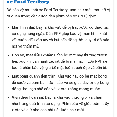
xe Ford Territory
Để bảo vệ nội thất xe Ford Territory luôn như mới, một số vị
trí quan trọng cần được dán phim bảo vệ (PPF) gồm:
Màn hình dài:
Đây là khu vực dễ bị trầy xước do thao tác
sử dụng hàng ngày. Dán PPF giúp bảo vệ màn hình khỏi
vết xước, dấu vân tay và bụi bẩn đồng thời duy trì độ sắc
nét và thẩm mỹ.
Hộp số, mặt điều khiển:
Phần bề mặt này thường xuyên
tiếp xúc khi vận hành xe, rất dễ bị mài mòn. Lớp PPF sẽ
tạo lá chắn bảo vệ, giữ bề mặt luôn sạch đẹp và bền bỉ.
Mặt bóng quanh đèn trần:
Khu vực này có bề mặt bóng
dễ xước và bám bẩn. Dán bảo vệ sẽ giúp duy trì độ bóng
đồng thời hạn chế các vết xước không mong muốn.
Viền điều hòa sau:
Đây là khu vực thường bị va chạm
nhẹ trong quá trình sử dụng. Phim bảo vệ giúp tránh trầy
xước và giữ cho các chi tiết luôn như mới.