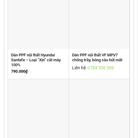
Dán PPF nội thất Hyundai
Dán PPF nội thất VF MPV7
Santafe – Loại “Xịn” cắt máy
chống trầy, bóng sâu hút mắt
100%
Liên hệ:
0784 306 306
790.000
₫