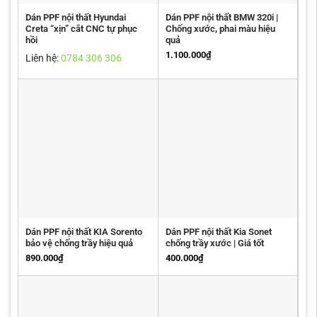
Dán PPF nội thất Hyundai
Dán PPF nội thất BMW 320i |
Creta “xịn” cắt CNC tự phục
Chống xước, phai màu hiệu
hồi
quả
1.100.000
₫
Liên hệ:
0784 306 306
Dán PPF nội thất KIA Sorento
Dán PPF nội thất Kia Sonet
bảo vệ chống trầy hiệu quả
chống trầy xước | Giá tốt
890.000
₫
400.000
₫