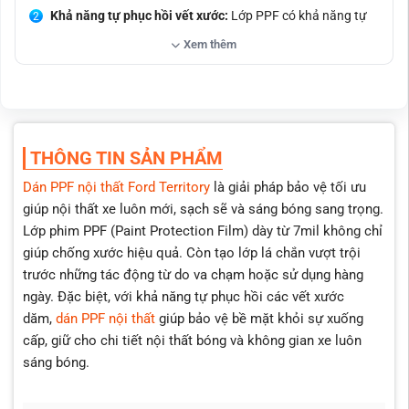
Khả năng tự phục hồi vết xước:
Lớp PPF có khả năng tự
phục hồi các vết xước dăm, giúp giữ cho nội thất luôn hoàn
Xem thêm
hảo sau thời gian sử dụng.
Thi công tỉ mỉ:
Đội ngũ kỹ thuật viên thi công với sự tỉ mỉ
cao, ôm sát từng chi tiết nhỏ nhất như phím bấm, nút công
tắc, đảm bảo độ hoàn thiện cao.
Độ bền cao:
Cam kết sản phẩm PPF nội thất cho xe Ford
THÔNG TIN SẢN PHẨM
Territory không ngả vàng, giữ màu sắc trong suốt thời gian sử
Dán PPF nội thất Ford Territory
là giải pháp bảo vệ tối ưu
dụng.
giúp nội thất xe luôn mới, sạch sẽ và sáng bóng sang trọng.
Tăng độ bóng, thẩm mỹ:
Lớp PPF không chỉ bảo vệ mà
Lớp phim PPF (Paint Protection Film) dày từ 7mil không chỉ
còn tạo độ bóng tự nhiên, làm tăng tính thẩm mỹ cho không
giúp chống xước hiệu quả. Còn tạo lớp lá chắn vượt trội
gian nội thất xe.
trước những tác động từ do va chạm hoặc sử dụng hàng
Dễ dàng tháo bỏ mà không để lại keo:
Khi tháo lớp PPF,
ngày. Đặc biệt, với khả năng tự phục hồi các vết xước
không để lại lớp keo dính, giúp các chi tiết nội thất vẫn sạch sẽ,
dăm,
dán PPF nội thất
giúp bảo vệ bề mặt khỏi sự xuống
không bị hư hại.
cấp, giữ cho chi tiết nội thất bóng và không gian xe luôn
File Cắt sẵn chính xác:
PPF được cắt sẵn bằng máy, đảm
sáng bóng.
bảo độ chính xác tuyệt đối cho từng chi tiết, như cụm phím
bấm, mang lại sự hoàn thiện cao.