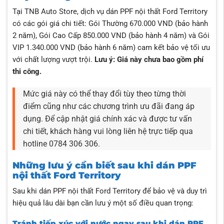
Tại TNB Auto Store, dịch vụ dán PPF nội thất Ford Territory
có các gói giá chi tiết: Gói Thường 670.000 VND (bảo hành
2 năm), Gói Cao Cấp 850.000 VND (bảo hành 4 năm) và Gói
VIP 1.340.000 VND (bảo hành 6 năm) cam kết bảo vệ tối ưu
với chất lượng vượt trội.
Lưu ý: Giá này chưa bao gồm phí
thi công.
Mức giá này có thể thay đổi tùy theo từng thời
điểm cũng như các chương trình ưu đãi đang áp
dụng. Để cập nhật giá chính xác và được tư vấn
chi tiết, khách hàng vui lòng liên hệ trực tiếp qua
hotline 0784 306 306.
Những lưu ý cần biết sau khi dán PPF
nội thất Ford Territory
Sau khi dán PPF nội thất Ford Territory để bảo vệ và duy trì
hiệu quả lâu dài bạn cần lưu ý một số điều quan trọng:
Tránh tiếp xúc với nước ngay sau khi dán PPF