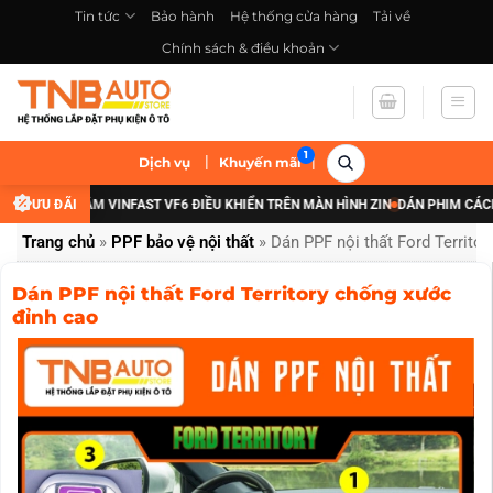
Bỏ
Tin tức
Bảo hành
Hệ thống cửa hàng
Tải về
qua
Chính sách & điều khoản
nội
dung
|
|
Dịch vụ
Khuyến mãi
 ĐÈN GẦM VINFAST VF6 ĐIỀU KHIỂN TRÊN MÀN HÌNH ZIN
ƯU ĐÃI
DÁN PHIM CÁCH NHIỆT 
Trang chủ
»
PPF bảo vệ nội thất
»
Dán PPF nội thất Ford Territo
Dán PPF nội thất Ford Territory chống xước
đỉnh cao