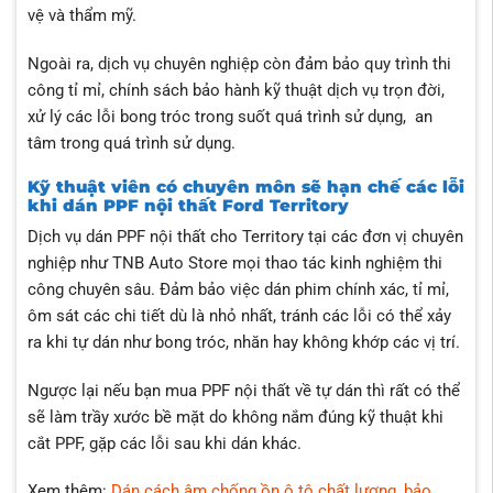
vệ và thẩm mỹ.
Ngoài ra, dịch vụ chuyên nghiệp còn đảm bảo quy trình thi
công tỉ mỉ, chính sách bảo hành kỹ thuật dịch vụ trọn đời,
xử lý các lỗi bong tróc trong suốt quá trình sử dụng, an
tâm trong quá trình sử dụng.
Kỹ thuật viên có chuyên môn sẽ hạn chế các lỗi
khi dán PPF nội thất Ford Territory
Dịch vụ dán PPF nội thất cho Territory tại các đơn vị chuyên
nghiệp như TNB Auto Store mọi thao tác kinh nghiệm thi
công chuyên sâu. Đảm bảo việc dán phim chính xác, tỉ mỉ,
ôm sát các chi tiết dù là nhỏ nhất, tránh các lỗi có thể xảy
ra khi tự dán như bong tróc, nhăn hay không khớp các vị trí.
Ngược lại nếu bạn mua PPF nội thất về tự dán thì rất có thể
sẽ làm trầy xước bề mặt do không nắm đúng kỹ thuật khi
cắt PPF, gặp các lỗi sau khi dán khác.
Xem thêm:
Dán cách âm chống ồn ô tô chất lượng, bảo