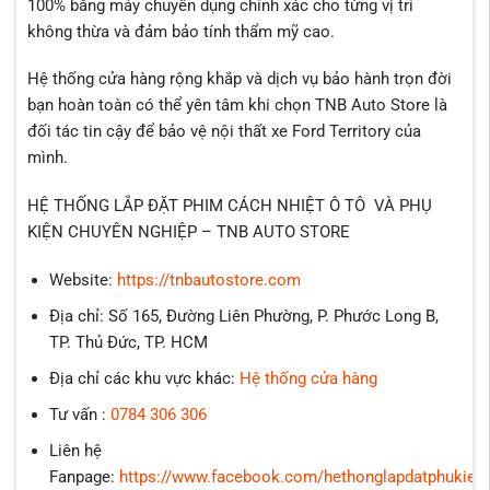
100% bằng máy chuyên dụng chính xác cho từng vị trí
không thừa và đảm bảo tính thẩm mỹ cao.
Hệ thống cửa hàng rộng khắp và dịch vụ bảo hành trọn đời
bạn hoàn toàn có thể yên tâm khi chọn TNB Auto Store là
đối tác tin cậy để bảo vệ nội thất xe Ford Territory của
mình.
HỆ THỐNG LẮP ĐẶT PHIM CÁCH NHIỆT Ô TÔ VÀ PHỤ
KIỆN CHUYÊN NGHIỆP – TNB AUTO STORE
Website:
https://tnbautostore.com
Địa chỉ: Số 165, Đường Liên Phường, P. Phước Long B,
TP. Thủ Đức, TP. HCM
Địa chỉ các khu vực khác:
Hệ thống cửa hàng
Tư vấn :
0784 306 306
Liên hệ
Fanpage:
https://www.facebook.com/hethonglapdatphukien