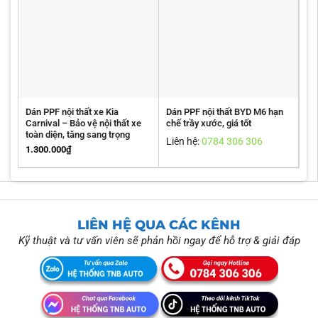
Dán PPF nội thất xe Kia
Dán PPF nội thất BYD M6 hạn
Carnival – Bảo vệ nội thất xe
chế trầy xước, giá tốt
toàn diện, tăng sang trọng
Liên hệ:
0784 306 306
1.300.000
₫
LIÊN HỆ QUA CÁC KÊNH
Kỹ thuật và tư vấn viên sẽ phản hồi ngay để hỗ trợ & giải đáp