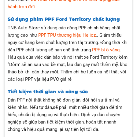
hành trọn đời
Sử dụng phim PPF Ford Territory chất lượng
TNB Auto Store sử dụng các dòng PPF chính hãng, chất
lượng cao như
PPF TPU thương hiệu Helioz
.. Giảm thiểu
nguy cơ hàng kém chất lượng trên thị trường. Đồng thời khi
dán PPF chất lượng sẽ hạn chế tình trạng
PPF bị ố vàng
.
Hậu quả của việc dán bảo vệ nội thất xe Ford Territory kém
“Dỏm” sẽ ăn sâu vào bề mặt, lâu dần gây mất thẩm mỹ, khó
tháo bỏ khi cần thay mới. Thậm chí hư luôn cả nội thất với
các loại PPF vật liệu PVC giá rẻ
Tiết kiệm thời gian và công sức
Dán PPF nội thất không hề đơn giản, đòi hỏi sự tỉ mỉ và
kiên nhẫn. Nếu tự dán,sẽ phải mất nhiều thời gian để tìm
hiểu, chuẩn bị dụng cụ và thực hiện. Dịch vụ dán chuyên
nghiệp sẽ giúp bạn tiết kiệm thời gian, hoàn tất nhanh
chóng và hiệu quả mang lại sự tiện lợi tối đa.