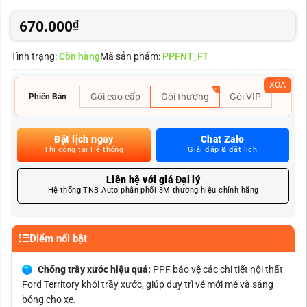
670.000
₫
Tình trạng:
Còn hàng
Mã sản phẩm:
PPFNT_FT
XÓA
Gói cao cấp
Gói thường
Gói VIP
Phiên Bản
Đặt lịch ngay
Chat Zalo
Thi công tại Hệ thống
Giải đáp & đặt lịch
Liên hệ với giá Đại lý
Hệ thống TNB Auto phân phối 3M thương hiệu chính hãng
Điểm nổi bật
Chống trầy xước hiệu quả:
PPF bảo vệ các chi tiết nội thất
Ford Territory khỏi trầy xước, giúp duy trì vẻ mới mẻ và sáng
bóng cho xe.