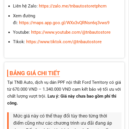
Liên hệ Zalo:
https://zalo.me/tnbautostoretphcm
Xem đường
đi:
https://maps.app.goo.gl/WXx3vQRNsn6q3vws9
Youtube:
https://www.youtube.com/@tnbautostore
Tikok:
https://www.tiktok.com/@tnbautostore
BẢNG GIÁ CHI TIẾT
Tại TNB Auto, dịch vụ dán PPF nội thất Ford Territory có giá
từ 670.000 VND – 1.340.000 VND cam kết bảo vệ tối ưu với
chất lượng vượt trội.
Lưu ý: Giá này chưa bao gồm phí thi
công.
Mức giá này có thể thay đổi tùy theo từng thời
điểm cũng như các chương trình ưu đãi đang áp