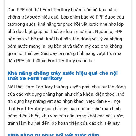
Dán PPF nội thất Ford Territory hoàn toàn có khả năng
chống trầy xước hiệu quả. Lớp phim bảo vệ PPF được cấu
tạotrong suốt. Khả năng tự phục hồi vết xước nhẹ nhờ lớp
phủ đặc biệt giúp nội thất xe luôn như mới. Ngoài ra, PPF
còn bảo vệ bề mặt khỏi bụi bẩn, tác động vật lý và chống
bám nước mang lại sự bền bỉ và thẩm mỹ cao cho không
gian nội thất xe. Sau đây là những tính năng vượt trội mà
dán PPF nội thất xe Ford Territory mang lại
Khả năng chống trầy xước hiệu quả cho nội
thất xe Ford Territory
Nội thất Ford Territory thường xuyên phải chịu sự tác động
của các vật dụng chẳng hạn như chìa khóa, điện thoại, thẻ
tín dụng hay những vật sắc nhọn khác. Việc dán PPF nội
thất Ford Territory giúp bảo vệ các chi tiết như màn hình,
bảng điều khiển, khu vực cần cẩn trọng khỏi các vết xước,
tránh làm hư hại đến lớp hoàn thiện của các chi tiết này.
Tính năng tự phục hồi vết xước dăm