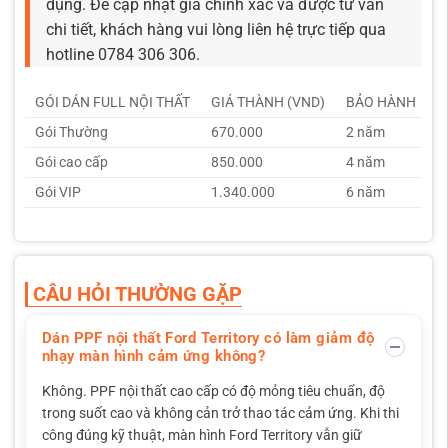
dụng. Để cập nhật giá chính xác và được tư vấn
chi tiết, khách hàng vui lòng liên hệ trực tiếp qua
hotline 0784 306 306.
GÓI DÁN FULL NỘI THẤT
GIÁ THÀNH (VND)
BẢO HÀNH
Gói Thường
670.000
2 năm
Gói cao cấp
850.000
4 năm
Gói VIP
1.340.000
6 năm
CÂU HỎI THƯỜNG GẶP
Dán PPF nội thất Ford Territory có làm giảm độ
nhạy màn hình cảm ứng không?
Không. PPF nội thất cao cấp có độ mỏng tiêu chuẩn, độ
trong suốt cao và không cản trở thao tác cảm ứng. Khi thi
công đúng kỹ thuật, màn hình Ford Territory vẫn giữ