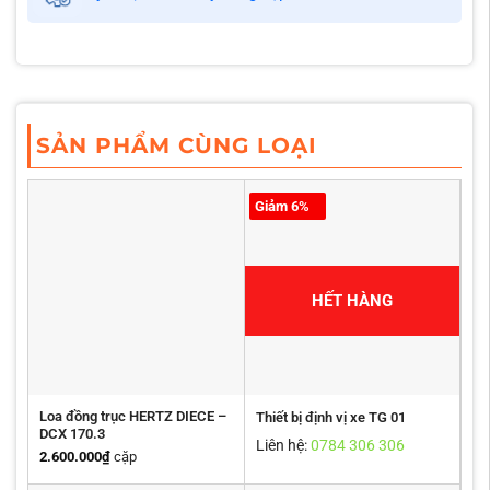
SẢN PHẨM CÙNG LOẠI
Giảm 6%
HẾT HÀNG
Loa đồng trục HERTZ DIECE –
Thiết bị định vị xe TG 01
DCX 170.3
Liên hệ:
0784 306 306
2.600.000
₫
cặp