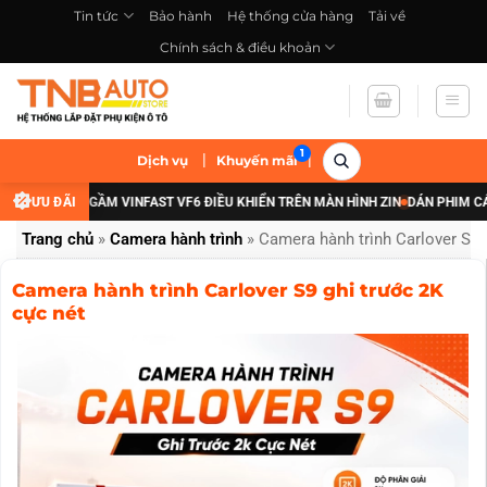
Bỏ
Tin tức
Bảo hành
Hệ thống cửa hàng
Tải về
qua
Chính sách & điều khoản
nội
dung
|
|
Dịch vụ
Khuyến mãi
CẤP ĐÈN GẦM VINFAST VF6 ĐIỀU KHIỂN TRÊN MÀN HÌNH ZIN
ƯU ĐÃI
DÁN PHIM CÁCH NH
Trang chủ
»
Camera hành trình
»
Camera hành trình Carlover S9 
Camera hành trình Carlover S9 ghi trước 2K
cực nét