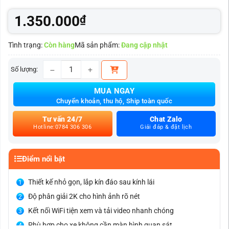
1.350.000
₫
Tình trạng:
Còn hàng
Mã sản phẩm:
Đang cập nhật
Số lượng:
Camera hành trình Carlover S9 ghi trước 2K cực nét s
MUA NGAY
Chuyển khoản, thu hộ, Ship toàn quốc
Tư vấn 24/7
Chat Zalo
Hotline:0784 306 306
Giải đáp & đặt lịch
Điểm nổi bật
Thiết kế nhỏ gọn, lắp kín đáo sau kính lái
Độ phân giải 2K cho hình ảnh rõ nét
Kết nối WiFi tiện xem và tải video nhanh chóng
Phù hợp cho xe không cần màn hình quan sát