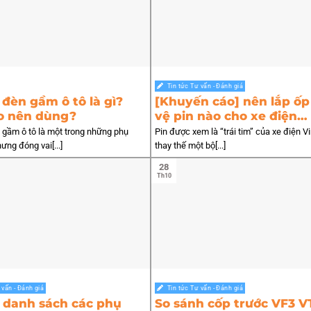
Tin tức Tư vấn - Đánh giá
đèn gầm ô tô là gì?
[Khuyến cáo] nên lắp ốp
o nên dùng?
vệ pin nào cho xe điện
Vinfast?
gầm ô tô là một trong những phụ
Pin được xem là “trái tim” của xe điện V
ưng đóng vai[...]
thay thế một bộ[...]
28
Th10
 vấn - Đánh giá
Tin tức Tư vấn - Đánh giá
 danh sách các phụ
So sánh cốp trước VF3 