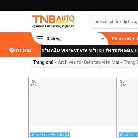
Bỏ
qua
nội
dung
Dịch vụ
Phim cách n
ƯU ĐÃI
ƯU ĐÃI NÂNG CẤP ĐÈN GẦM VINFAST VF6 ĐIỀU KHIỂN TRÊN MÀN HÌNH 
Trang chủ
»
Archives for Biên tập viên Mai
»
Trang 
26
25
Th12
Th12
Tin tức Tư vấn - Đánh giá
Tin tức Tư