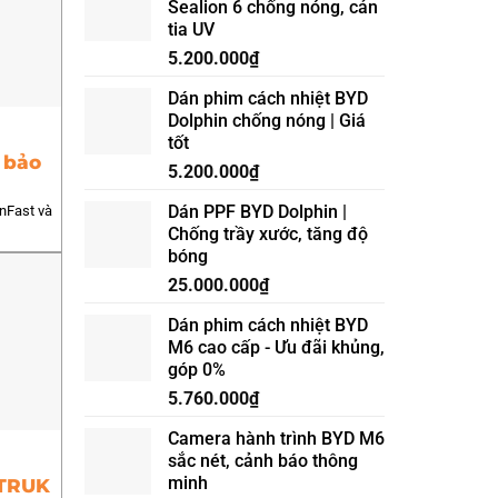
Sealion 6 chống nóng, cản
CẤP
tia UV
ĐÈN
GẦM
5.200.000
₫
VINFAST
VF6
Dán phim cách nhiệt BYD
ĐIỀU
Dolphin chống nóng | Giá
KHIỂN
tốt
TRÊN
 bảo
MÀN
5.200.000
₫
HÌNH
ZIN
Dán PPF BYD Dolphin |
inFast và
Chống trầy xước, tăng độ
bóng
25.000.000
₫
Dán phim cách nhiệt BYD
M6 cao cấp - Ưu đãi khủng,
góp 0%
5.760.000
₫
Camera hành trình BYD M6
sắc nét, cảnh báo thông
minh
VTRUK