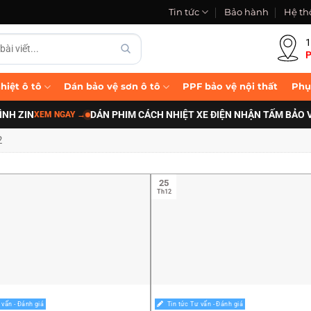
Tin tức
Bảo hành
Hệ th
1
P
hiệt ô tô
Dán bảo vệ sơn ô tô
PPF bảo vệ nội thất
Phụ
ZIN
DÁN PHIM CÁCH NHIỆT XE ĐIỆN NHẬN TẤM BẢO VỆ P
XEM NGAY
→
2
25
Th12
 vấn - Đánh giá
Tin tức Tư vấn - Đánh giá