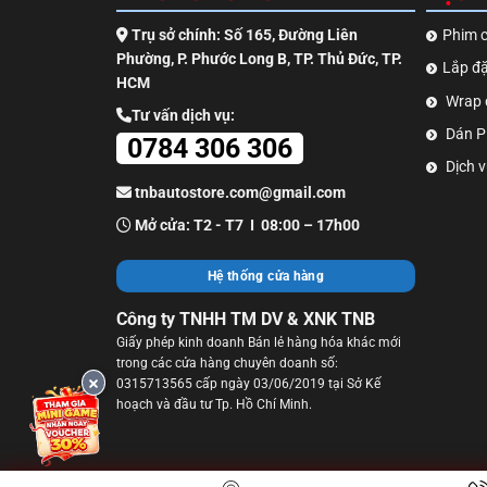
Trụ sở chính: Số 165, Đường Liên
Phim c
Phường, P. Phước Long B, TP. Thủ Đức, TP.
Lắp đặ
HCM
Wrap 
Tư vấn dịch vụ:
Dán PP
0784 306 306
Dịch v
tnbautostore.com@gmail.com
Mở cửa: T2 - T7 I 08:00 – 17h00
Hệ thống cửa hàng
Công ty TNHH TM DV & XNK TNB
Giấy phép kinh doanh Bán lẻ hàng hóa khác mới
trong các cửa hàng chuyên doanh số:
0315713565 cấp ngày 03/06/2019 tại Sở Kế
hoạch và đầu tư Tp. Hồ Chí Minh.