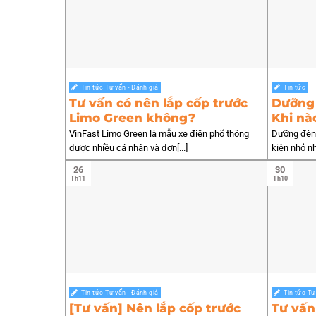
Tin tức Tư vấn - Đánh giá
Tin tức
Tư vấn có nên lắp cốp trước
Dưỡng 
Limo Green không?
Khi nà
VinFast Limo Green là mẫu xe điện phổ thông
Dưỡng đèn 
được nhiều cá nhân và đơn[...]
kiện nhỏ nh
26
30
Th11
Th10
Tin tức Tư vấn - Đánh giá
Tin tức Tư
[Tư vấn] Nên lắp cốp trước
Tư vấn