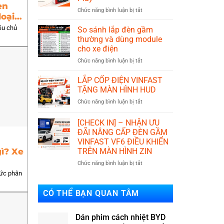
và
en
ở
Chức năng bình luận bị tắt
phuộc
loại
IKYPLUS
basic?
đơn
ều chủ
Nên
So sánh lắp đèn gầm
vị
lắp
thường và dùng module
phát
loại
cho xe điện
triển
nào?
ở
Chức năng bình luận bị tắt
phụ
So
kiện
sánh
xe
LẮP CỐP ĐIỆN VINFAST
lắp
điện
TẶNG MÀN HÌNH HUD
đèn
Plug
ở
Chức năng bình luận bị tắt
gầm
&
LẮP
thường
Play
CỐP
và
[CHECK IN] – NHẬN ƯU
ĐIỆN
dùng
ĐÃI NÂNG CẤP ĐÈN GẦM
VINFAST
module
VINFAST VF6 ĐIỀU KHIỂN
TẶNG
cho
TRÊN MÀN HÌNH ZIN
gì? Xe
MÀN
xe
HÌNH
điện
ở
Chức năng bình luận bị tắt
HUD
[CHECK
hức phân
IN]
–
CÓ THỂ BẠN QUAN TÂM
NHẬN
ƯU
ĐÃI
Dán phim cách nhiệt BYD
NÂNG