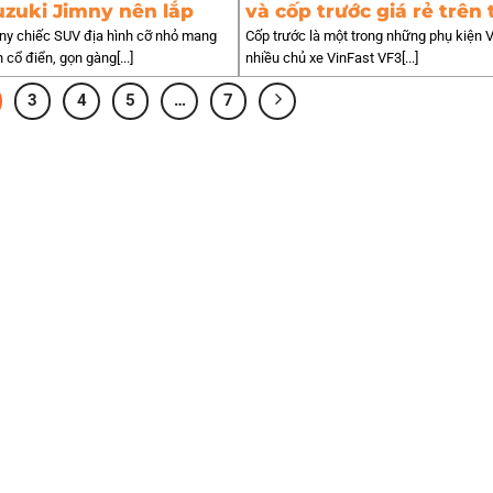
uzuki Jimny nên lắp
và cốp trước giá rẻ trên 
trường
ny chiếc SUV địa hình cỡ nhỏ mang
Cốp trước là một trong những phụ kiện
cổ điển, gọn gàng[...]
nhiều chủ xe VinFast VF3[...]
3
4
5
…
7