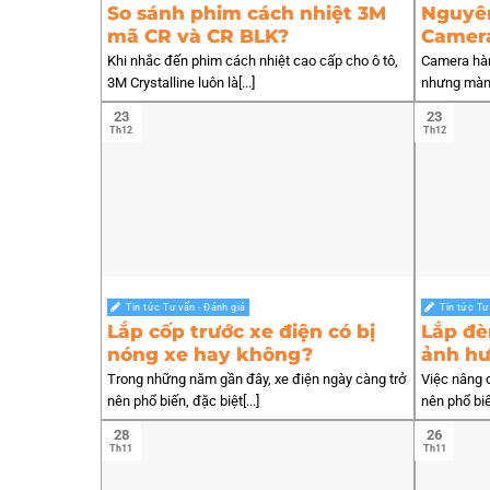
So sánh phim cách nhiệt 3M
Nguyên
mã CR và CR BLK?
Camera
màn h
Khi nhắc đến phim cách nhiệt cao cấp cho ô tô,
Camera hàn
3M Crystalline luôn là[...]
nhưng màn h
23
23
Th12
Th12
Tin tức Tư vấn - Đánh giá
Tin tức Tư
Lắp cốp trước xe điện có bị
Lắp đè
nóng xe hay không?
ảnh hư
không
Trong những năm gần đây, xe điện ngày càng trở
Việc nâng c
nên phổ biến, đặc biệt[...]
nên phổ biến
28
26
Th11
Th11