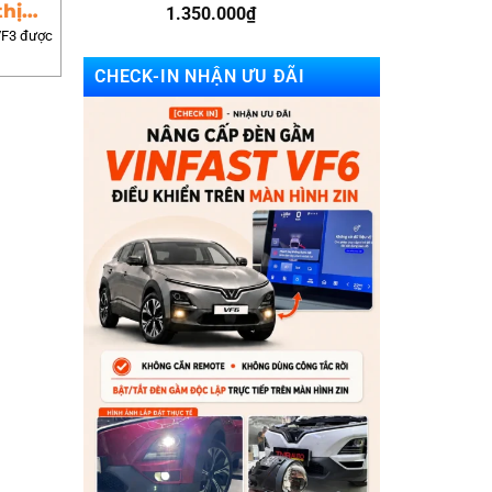
thị
1.350.000
₫
 VF3 được
CHECK-IN NHẬN ƯU ĐÃI