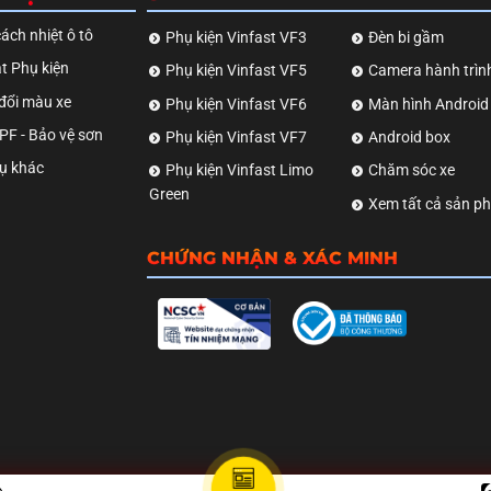
ách nhiệt ô tô
Phụ kiện Vinfast VF3
Đèn bi gầm
t Phụ kiện
Phụ kiện Vinfast VF5
Camera hành trìn
đổi màu xe
Phụ kiện Vinfast VF6
Màn hình Android
F - Bảo vệ sơn
Phụ kiện Vinfast VF7
Android box
ụ khác
Phụ kiện Vinfast Limo
Chăm sóc xe
Green
Xem tất cả sản p
CHỨNG NHẬN & XÁC MINH