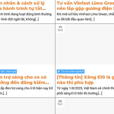
 nhân & cách xử lý
Tư vấn Vinfast Limo Gre
 hành trình tự tắt
nên lắp gập gương điện 
ình
nào?
h trình đang hoạt động bình thường
Khi mới sở hữu VinFast Limo Green, nhi
ình đột ngột tắt, không[...]
xe đã bắt đầu quan tâm[...]
19
Th12
 vấn - Đánh giá
Tin tức Kinh nghiệm
n trợ sáng cho xe có
[Thông tin] Xăng E10 là 
ởng đến đăng kiểm
nào thì phù hợp
?
ấp đèn trợ sáng cho ô tô hiện nay trở
Từ ngày 1/8/2025, Việt Nam sẽ chính t
,[...]
phối xăng E10 trên thị trường,[...]
26
Th11