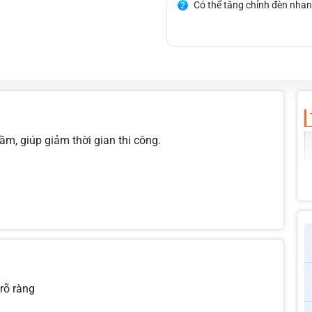
Có thể tăng chỉnh đèn nha
Bắt ốc zin, không khoan đụ
m, giúp giảm thời gian thi công.
 rõ ràng