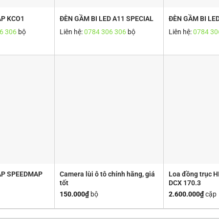
AP KCO1
ĐÈN GẦM BI LED A11 SPECIAL
ĐÈN GẦM BI LE
6 306
bộ
Liên hệ:
0784 306 306
bộ
Liên hệ:
0784 30
AP SPEEDMAP
Camera lùi ô tô chính hãng, giá
Loa đồng trục 
tốt
DCX 170.3
150.000
₫
bộ
2.600.000
₫
cặp