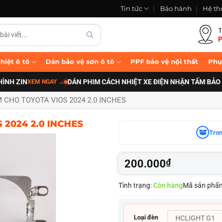
Tin tức
Bảo hành
Hệ th
1
P
hiệt ô tô
Dán bảo vệ sơn ô tô
PPF bảo vệ nội thất
Phụ
ZIN
DÁN PHIM CÁCH NHIỆT XE ĐIỆN NHẬN TẤM BẢO VỆ P
XEM NGAY
→
 CHO TOYOTA VIOS 2024 2.0 INCHES
 2024 2.0 INCHES
Tron
200.000
₫
Tình trạng:
Còn hàng
Mã sản phẩ
Loại đèn
HCLIGHT G1