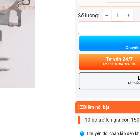
Số lượng:
PÁT LẮP ĐÈN GẦM
Chuyển 
Tư vấn 24/7
Hotline:0784 306 306
L
Hệ thốn
Điểm nổi bật
10 bộ trở lên giá còn 15
Chuyển đổi chân lắp đèn kh