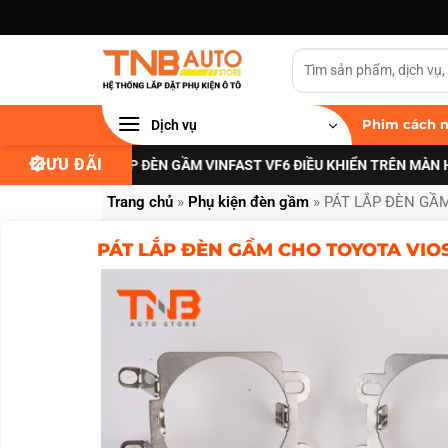
Bỏ
qua
nội
dung
Dịch vụ
Phim cách n
ƯU ĐÃI
U ĐÃI NÂNG CẤP ĐÈN GẦM VINFAST VF6 ĐIỀU KHIỂN TRÊN MÀN HÌNH 
Trang chủ
»
Phụ kiện đèn gầm
»
PÁT LẮP ĐÈN GẦM
PÁT LẮP ĐÈN GẦM CHO TOYOTA VIOS