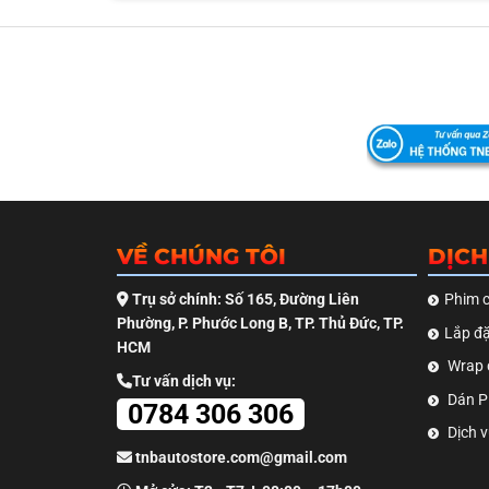
VỀ CHÚNG TÔI
DỊCH
Trụ sở chính: Số 165, Đường Liên
Phim c
Phường, P. Phước Long B, TP. Thủ Đức, TP.
Lắp đặ
HCM
Wrap 
Tư vấn dịch vụ:
Dán PP
0784 306 306
Dịch v
tnbautostore.com@gmail.com