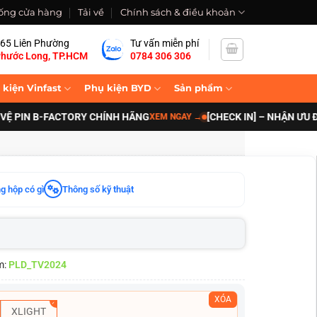
ống cửa hàng
Tải về
Chính sách & điều khoản
65 Liên Phường
Tư vấn miễn phí
hước Long, TP.HCM
0784 306 306
 kiện Vinfast
Phụ kiện BYD
Sản phẩm
IN B-FACTORY CHÍNH HÃNG
[CHECK IN] – NHẬN ƯU ĐÃI N
XEM NGAY
→
g hộp có gì
Thông số kỹ thuật
m:
PLD_TV2024
XÓA
XLIGHT