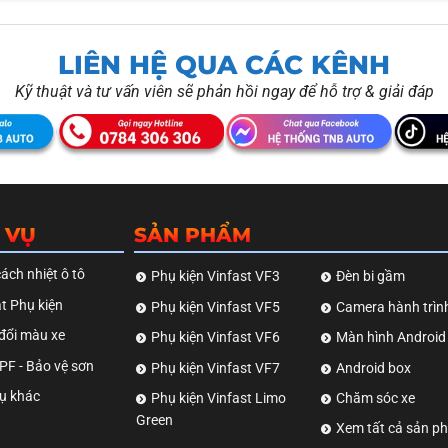
LIÊN HỆ QUA CÁC KÊNH
Kỹ thuật và tư vấn viên sẽ phản hồi ngay để hỗ trợ & giải đáp
 VỤ
SẢN PHẨM
ách nhiệt ô tô
Phụ kiện Vinfast VF3
Đèn bi gầm
t Phụ kiện
Phụ kiện Vinfast VF5
Camera hành trìn
đổi màu xe
Phụ kiện Vinfast VF6
Màn hình Android
F - Bảo vệ sơn
Phụ kiện Vinfast VF7
Android box
ụ khác
Phụ kiện Vinfast Limo
Chăm sóc xe
Green
Xem tất cả sản p