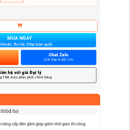
 CHO TOYOTA VIOS 2024 2.0 INCHES số lượng
MUA NGAY
khoản, thu hộ, Ship toàn quốc
Chat Zalo
Giải đáp & đặt lịch
iên hệ với giá Đại lý
g TNB Auto phân phối chính hãng
0.000đ/bộ
i nâng cấp đèn gầm giúp giảm thời gian thi công.