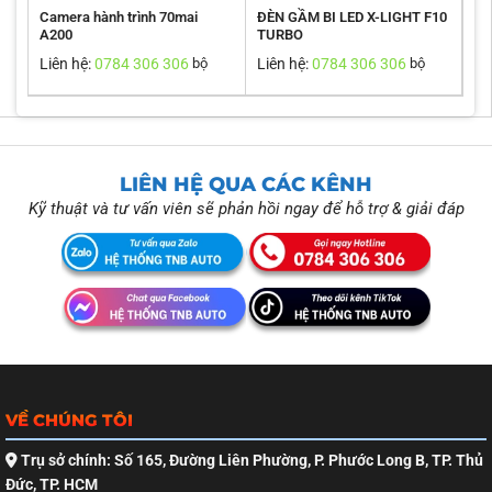
Camera hành trình 70mai
ĐÈN GẦM BI LED X-LIGHT F10
A200
TURBO
Liên hệ:
0784 306 306
Liên hệ:
0784 306 306
bộ
bộ
LIÊN HỆ QUA CÁC KÊNH
Kỹ thuật và tư vấn viên sẽ phản hồi ngay để hỗ trợ & giải đáp
VỀ CHÚNG TÔI
Trụ sở chính: Số 165, Đường Liên Phường, P. Phước Long B, TP. Thủ
Đức, TP. HCM