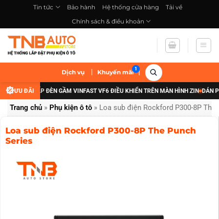
Bỏ
Tin tức
Bảo hành
Hệ thống cửa hàng
Tải về
qua
Chính sách & điều khoản
nội
dung
|
|
Dịch vụ
Khuyến mãi
 ĐÃI NÂNG CẤP ĐÈN GẦM VINFAST VF6 ĐIỀU KHIỂN TRÊN MÀN HÌNH ZIN
ƯU ĐÃI
DÁN PHI
Trang chủ
»
Phụ kiện ô tô
»
Loa sub điện Rockford P300-8P The 
Loa sub điện Rockford P300-8P The Punch
Series