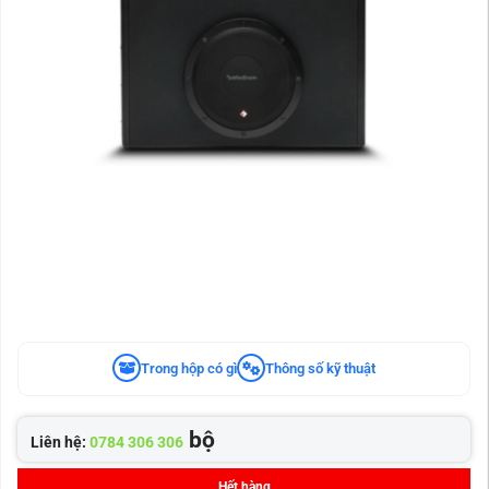
Trong hộp có gì
Thông số kỹ thuật
bộ
Liên hệ:
0784 306 306
Hết hàng