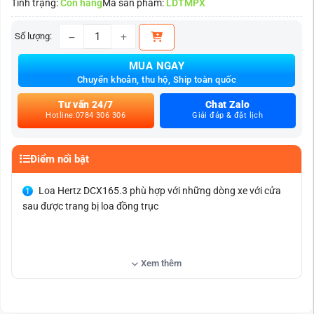
Tình trạng:
Còn hàng
Mã sản phẩm:
LDTMPX
Số lượng:
Loa đồng trục HERTZ MILLE PRO - MPX 165.3 PRO số
MUA NGAY
Chuyển khoản, thu hộ, Ship toàn quốc
Tư vấn 24/7
Chat Zalo
Hotline:0784 306 306
Giải đáp & đặt lịch
Điểm nổi bật
Loa Hertz DCX165.3 phù hợp với những dòng xe với cửa
sau được trang bị loa đồng trục
Xem thêm