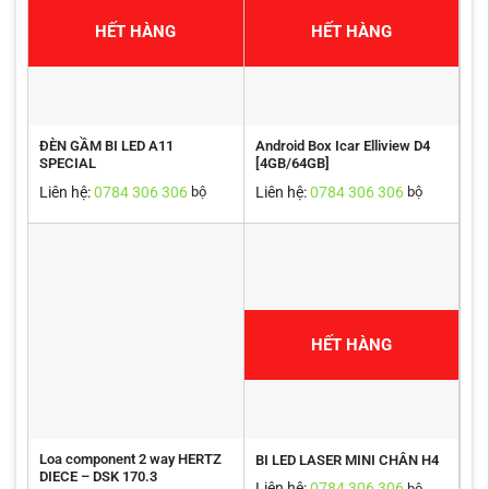
HẾT HÀNG
HẾT HÀNG
ĐÈN GẦM BI LED A11
Android Box Icar Elliview D4
SPECIAL
[4GB/64GB]
Liên hệ:
0784 306 306
Liên hệ:
0784 306 306
bộ
bộ
HẾT HÀNG
Loa component 2 way HERTZ
BI LED LASER MINI CHÂN H4
DIECE – DSK 170.3
Liên hệ:
0784 306 306
bộ