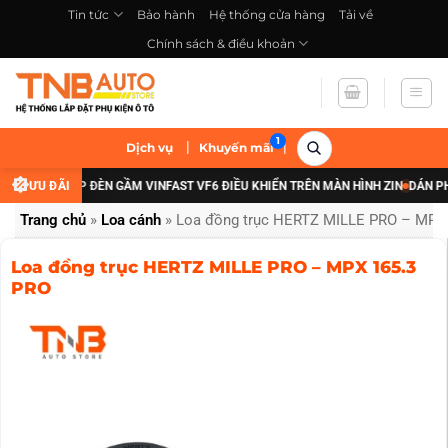
Bỏ
Tin tức
Bảo hành
Hệ thống cửa hàng
Tải về
qua
Chính sách & điều khoản
nội
dung
|
|
Dịch vụ
Khuyến mãi
ĐÃI NÂNG CẤP ĐÈN GẦM VINFAST VF6 ĐIỀU KHIỂN TRÊN MÀN HÌNH ZIN
ƯU ĐÃI
DÁN PHIM
Trang chủ
»
Loa cánh
»
Loa đồng trục HERTZ MILLE PRO – MPX
Loa đồng trục HERTZ MILLE PRO – MPX 165.3
PRO