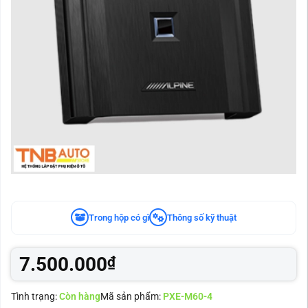
Trong hộp có gì
Thông số kỹ thuật
7.500.000
₫
Tình trạng:
Còn hàng
Mã sản phẩm:
PXE-M60-4