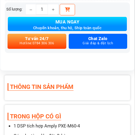
Số lượng:
DSP tích hợp Amply PXE-M60-4 số lượng
MUA NGAY
Chuyển khoản, thu hộ, Ship toàn quốc
Tư vấn 24/7
Chat Zalo
Hotline:0784 306 306
Giải đáp & đặt lịch
THÔNG TIN SẢN PHẨM
TRONG HỘP CÓ GÌ
1 DSP tích hợp Amply PXE-M60-4