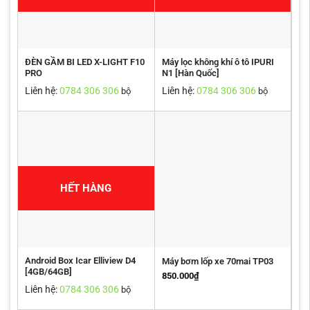
ĐÈN GẦM BI LED X-LIGHT F10
Máy lọc không khí ô tô IPURI
PRO
N1 [Hàn Quốc]
Liên hệ:
0784 306 306
Liên hệ:
0784 306 306
bộ
bộ
HẾT HÀNG
Android Box Icar Elliview D4
Máy bơm lốp xe 70mai TP03
[4GB/64GB]
850.000
₫
Liên hệ:
0784 306 306
bộ