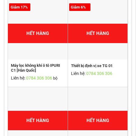
Giảm 17%
Giảm 6%
HẾT HÀNG
HẾT HÀNG
Máy lọc không khí ô tô IPURI
Thiết bị định vị xe TG 01
C1 [Hàn Quốc]
Liên hệ:
0784 306 306
Liên hệ:
0784 306 306
bộ
HẾT HÀNG
HẾT HÀNG