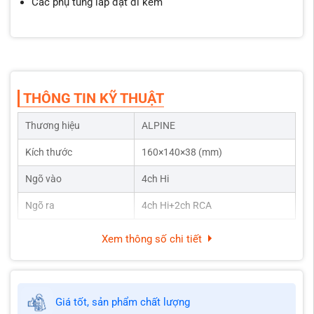
Các phụ tùng lắp đặt đi kèm
THÔNG TIN KỸ THUẬT
Thương hiệu
ALPINE
Kích thước
160×140×38 (mm)
Ngõ vào
4ch Hi
Ngõ ra
4ch Hi+2ch RCA
Xem thông số chi tiết
Giá tốt, sản phẩm chất lượng