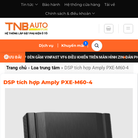
Bỏ
Tin tức
Bảo hành
Hệ thống cửa hàng
Tải về
qua
Chính sách & điều khoản
nội
dung
|
|
Dịch vụ
Khuyến mãi
ĐÃI NÂNG CẤP ĐÈN GẦM VINFAST VF6 ĐIỀU KHIỂN TRÊN MÀN HÌNH ZIN
ƯU ĐÃI
DÁN PHIM
Trang chủ
»
Loa trung tâm
»
DSP tích hợp Amply PXE-M60-4
DSP tích hợp Amply PXE-M60-4