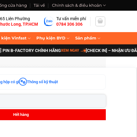
ống cửa hàng
Tải về
Chính sách & điều khoản
65 Liên Phường
Tư vấn miễn phí
hước Long, TP.HCM
0784 306 306
 kiện Vinfast
Phụ kiện BYD
Sản phẩm
IN B-FACTORY CHÍNH HÃNG
[CHECK IN] – NHẬN ƯU ĐÃI N
XEM NGAY
→
g hộp có gì
Thông số kỹ thuật
Hết hàng