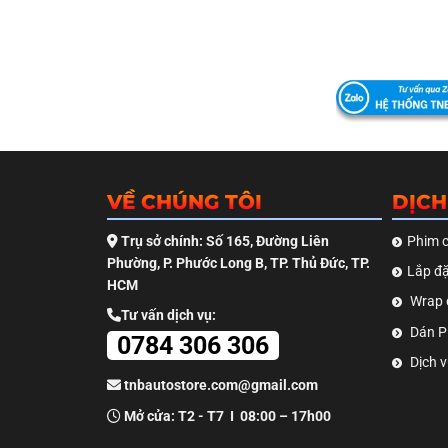
VỀ CHÚNG TÔI
DỊCH
Trụ sở chính: Số 165, Đường Liên
Phim c
Phường, P. Phước Long B, TP. Thủ Đức, TP.
Lắp đặ
HCM
Wrap 
Tư vấn dịch vụ:
Dán PP
0784 306 306
Dịch v
tnbautostore.com@gmail.com
Mở cửa: T2 - T7 I 08:00 – 17h00