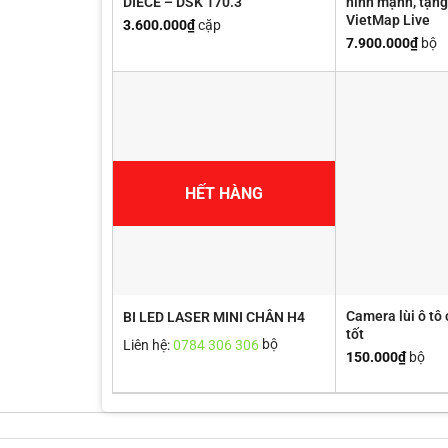
DIECE – DSK 170.3
hình mạnh, tặn
VietMap Live
3.600.000
₫
cặp
7.900.000
₫
bộ
HẾT HÀNG
Camera lùi ô tô 
BI LED LASER MINI CHÂN H4
tốt
Liên hệ:
0784 306 306
bộ
150.000
₫
bộ