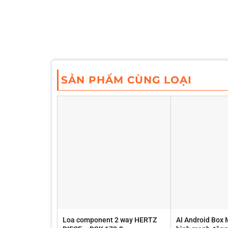
SẢN PHẨM CÙNG LOẠI
Loa component 2 way HERTZ
AI Android Box