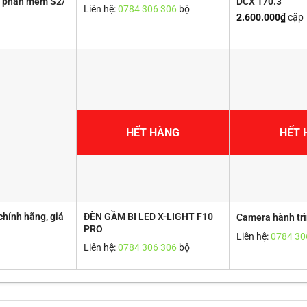
g phần mềm S2/
DCX 170.3
Liên hệ:
0784 306 306
bộ
2.600.000
₫
cặp
HẾT HÀNG
HẾT 
chính hãng, giá
ĐÈN GẦM BI LED X-LIGHT F10
Camera hành tr
PRO
Liên hệ:
0784 30
Liên hệ:
0784 306 306
bộ