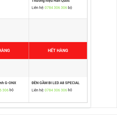
Thương hiệu Hàn Quốc
Liên hệ:
0784 306 306
bộ
HÀNG
HẾT HÀNG
ình G-ONX
ĐÈN GẦM BI LED A8 SPECIAL
6 306
bộ
Liên hệ:
0784 306 306
bộ