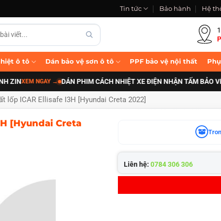
Tin tức
Bảo hành
Hệ th
1
P
hiệt ô tô
Dán bảo vệ sơn ô tô
PPF bảo vệ nội thất
Phụ
ZIN
DÁN PHIM CÁCH NHIỆT XE ĐIỆN NHẬN TẤM BẢO VỆ P
XEM NGAY
→
t lốp ICAR Ellisafe I3H [Hyundai Creta 2022]
3H [Hyundai Creta
Tron
Liên hệ:
0784 306 306