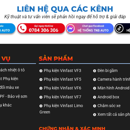
LIÊN HỆ QUA CÁC KÊNH
Kỹ thuật và tư vấn viên sẽ phản hồi ngay để hỗ trợ & giải đáp
 VỤ
SẢN PHẨM
ách nhiệt ô tô
Phụ kiện Vinfast VF3
Đèn bi gầm
t Phụ kiện
Phụ kiện Vinfast VF5
Camera hành trìn
đổi màu xe
Phụ kiện Vinfast VF6
Màn hình Android
F - Bảo vệ sơn
Phụ kiện Vinfast VF7
Android box
ụ khác
Phụ kiện Vinfast Limo
Chăm sóc xe
Green
Xem tất cả sản p
CHỨNG NHẬN & XÁC MINH