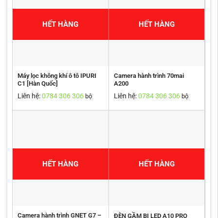
HẾT HÀNG
HẾT HÀNG
Máy lọc không khí ô tô IPURI
Camera hành trình 70mai
C1 [Hàn Quốc]
A200
Liên hệ:
0784 306 306
Liên hệ:
0784 306 306
bộ
bộ
HẾT HÀNG
HẾT HÀNG
Camera hành trình GNET G7 –
ĐÈN GẦM BI LED A10 PRO