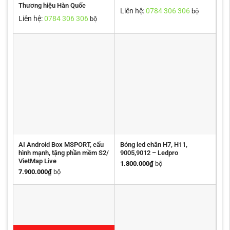
Thương hiệu Hàn Quốc
Liên hệ:
0784 306 306
bộ
Liên hệ:
0784 306 306
bộ
AI Android Box MSPORT, cấu
Bóng led chân H7, H11,
hình mạnh, tặng phần mềm S2/
9005,9012 – Ledpro
VietMap Live
1.800.000
₫
bộ
7.900.000
₫
bộ