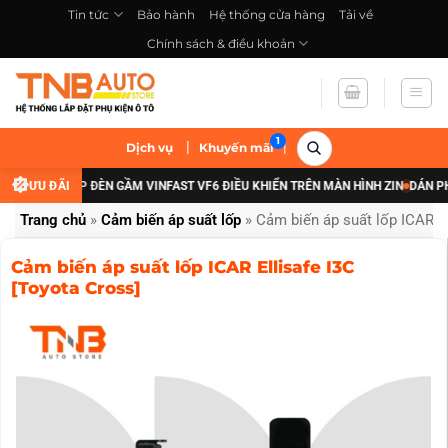
Bỏ
Tin tức
Bảo hành
Hệ thống cửa hàng
Tải về
qua
Chính sách & điều khoản
nội
dung
|
|
Dịch vụ
Khuyến mãi
ĐÃI NÂNG CẤP ĐÈN GẦM VINFAST VF6 ĐIỀU KHIỂN TRÊN MÀN HÌNH ZIN
ƯU ĐÃI
DÁN PHIM
Trang chủ
»
Cảm biến áp suất lốp
»
Cảm biến áp suất lốp ICAR El
Cảm biến áp suất lốp ICAR Ellisafe I3C
[Toyota Cross]