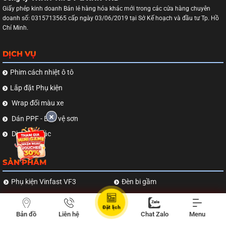
Giấy phép kinh doanh Bán lẻ hàng hóa khác mới trong các cửa hàng chuyên
doanh số: 0315713565 cấp ngày 03/06/2019 tại Sở Kế hoạch và đầu tư Tp. Hồ
Chí Minh.
DỊCH VỤ
Phim cách nhiệt ô tô
Lắp đặt Phụ kiện
Wrap đổi màu xe
Dán PPF - Bảo vệ sơn
Dịch vụ khác
SẢN PHẨM
Phụ kiện Vinfast VF3
Đèn bi gầm
Phụ kiện Vinfast VF5
Camera hành trình
Đặt lịch
Phụ kiện Vinfast VF6
Màn hình Android
Bản đồ
Liên hệ
Chat Zalo
Menu