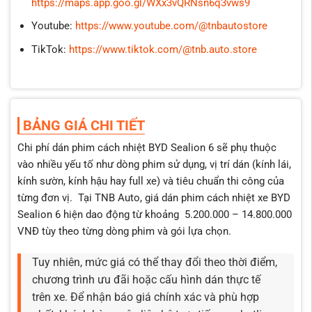
https://maps.app.goo.gl/WXx3vQRNsn6q3vws9
Youtube:
https://www.youtube.com/@tnbautostore
TikTok:
https://www.tiktok.com/@tnb.auto.store
BẢNG GIÁ CHI TIẾT
Chi phí dán phim cách nhiệt BYD Sealion 6 sẽ phụ thuộc
vào nhiều yếu tố như dòng phim sử dụng, vị trí dán (kính lái,
kính sườn, kính hậu hay full xe) và tiêu chuẩn thi công của
từng đơn vị. Tại TNB Auto, giá dán phim cách nhiệt xe BYD
Sealion 6 hiện dao động từ khoảng 5.200.000 – 14.800.000
VNĐ tùy theo từng dòng phim và gói lựa chọn.
Tuy nhiên, mức giá có thể thay đổi theo thời điểm,
chương trình ưu đãi hoặc cấu hình dán thực tế
trên xe. Để nhận báo giá chính xác và phù hợp