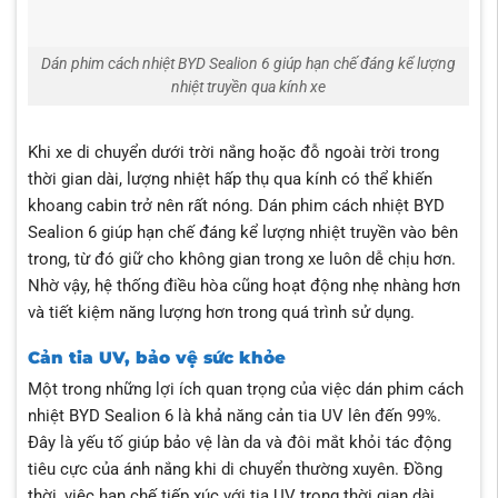
Dán phim cách nhiệt BYD Sealion 6 giúp hạn chế đáng kể lượng
nhiệt truyền qua kính xe
Khi xe di chuyển dưới trời nắng hoặc đỗ ngoài trời trong
thời gian dài, lượng nhiệt hấp thụ qua kính có thể khiến
khoang cabin trở nên rất nóng. Dán phim cách nhiệt BYD
Sealion 6 giúp hạn chế đáng kể lượng nhiệt truyền vào bên
trong, từ đó giữ cho không gian trong xe luôn dễ chịu hơn.
Nhờ vậy, hệ thống điều hòa cũng hoạt động nhẹ nhàng hơn
và tiết kiệm năng lượng hơn trong quá trình sử dụng.
Cản tia UV, bảo vệ sức khỏe
Một trong những lợi ích quan trọng của việc dán phim cách
nhiệt BYD Sealion 6 là khả năng cản tia UV lên đến 99%.
Đây là yếu tố giúp bảo vệ làn da và đôi mắt khỏi tác động
tiêu cực của ánh nắng khi di chuyển thường xuyên. Đồng
thời, việc hạn chế tiếp xúc với tia UV trong thời gian dài