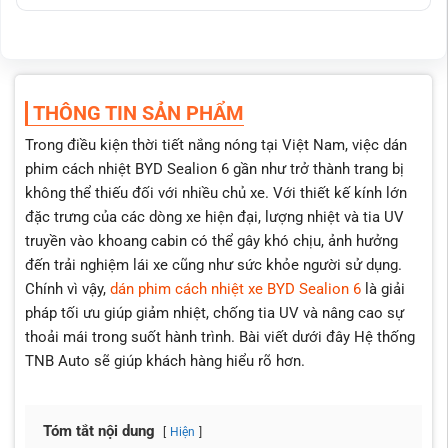
trong xe
Hỗ trợ an toàn khi kính vỡ, đồng thời giúp điều hòa hoạt
động hiệu quả hơn
Đa dạng dòng phim chính hãng như 3M, Helioz,
FirstClass,... phù hợp nhiều nhu cầu
THÔNG TIN SẢN PHẨM
Giá dán phim cách nhiệt BYD Sealion 6 rõ ràng, minh bạch
Trong điều kiện thời tiết nắng nóng tại Việt Nam, việc dán
Thi công chuyên nghiệp, bảo hành kỹ thuật trọn đời, bảo
phim cách nhiệt BYD Sealion 6 gần như trở thành trang bị
hành phim lên đến 10 năm
không thể thiếu đối với nhiều chủ xe. Với thiết kế kính lớn
Có ưu đãi khi đặt lịch trước và tư vấn rõ ràng theo nhu cầu
đặc trưng của các dòng xe hiện đại, lượng nhiệt và tia UV
khách hàng
truyền vào khoang cabin có thể gây khó chịu, ảnh hưởng
đến trải nghiệm lái xe cũng như sức khỏe người sử dụng.
Chính vì vậy,
dán phim cách nhiệt xe BYD Sealion 6
là giải
pháp tối ưu giúp giảm nhiệt, chống tia UV và nâng cao sự
thoải mái trong suốt hành trình. Bài viết dưới đây Hệ thống
TNB Auto sẽ giúp khách hàng hiểu rõ hơn.
Tóm tắt nội dung
Hiện