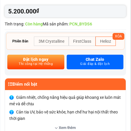
5.200.000
₫
Tình trạng:
Còn hàng
Mã sản phẩm:
PCN_BYDS6
XÓA
3M Crystalline
FirstClass
Helioz
Phiên Bản
Đặt lịch ngay
Chat Zalo
Thi công tại Hệ thống
Giải đáp & đặt lịch
Điểm nổi bật
Giảm nhiệt, chống nắng hiệu quả giúp khoang xe luôn mát
mẻ và dễ chịu
Cản tia UV, bảo vệ sức khỏe, hạn chế hư hại nội thất theo
thời gian
Giảm chói, tăng an toàn khi lái xe và nâng cao sự riêng tư
Xem thêm