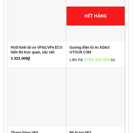
HẾT HÀNG
HUD kính lái xe VF6S/VF6 ECO
Gương điện tử AI ADAS
hiển thị trực quan, sắc nét
UTOUR C3M
2.322.000
₫
Liên hệ:
0784 306 306
bộ
Thang hông VF3
Bệ tỳ tay VF3