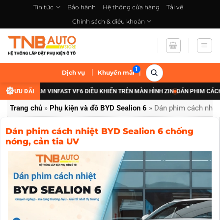
Bỏ
Tin tức
Bảo hành
Hệ thống cửa hàng
Tải về
qua
Chính sách & điều khoản
nội
dung
|
|
Dịch vụ
Khuyến mãi
ĐÈN GẦM VINFAST VF6 ĐIỀU KHIỂN TRÊN MÀN HÌNH ZIN
ƯU ĐÃI
DÁN PHIM CÁCH NHIỆT 
Trang chủ
»
Phụ kiện và đồ BYD Sealion 6
»
Dán phim cách nhiệt
Dán phim cách nhiệt BYD Sealion 6 chống
nóng, cản tia UV