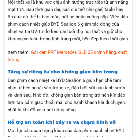
Nội thất xe là khu vực chịu ảnh hưởng trực tiếp từ ánh nắng
mặt trời. Sau thời gian dài, các chi tiết như ghế, taplo hay
ốp cửa có thể bị bạc màu, nứt nẻ hoặc xuống cấp. Việc dán
phim cách nhiệt giúp BYD Sealion 6 giảm tác động của
nhiệt và tia UV, từ đó kéo dài tuổi thọ nội thất và giữ cho
khoang xe luôn trong tình trạng mới, bền đẹp theo thời gian.
Xem thêm:
Gói dán PPF Mercedes GLB 35 chính hãng, chất
lượng
Tăng sự riêng tư cho không gian bên trong
Dán phim cách nhiệt xe BYD Sealion 6 giúp hạn chế tầm
nhìn từ bên ngoài vào trong xe, đặc biệt với các kính sườn
và kính sau. Nhờ đó, không gian bên trong trở nên kín đáo
hơn tạo cảm giác thoải mái cho hành khách khi di chuyển,
nhất là khi đỗ xe ở nơi công cộng.
Hỗ trợ an toàn khi xảy ra va chạm kính vỡ
Một lợi ích quan trọng khác của dán phim cách nhiệt BYD