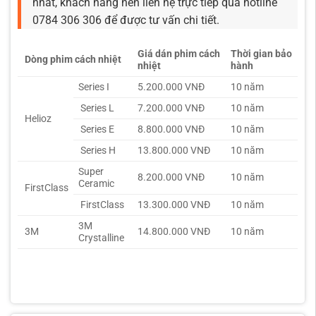
nhất, khách hàng nên liên hệ trực tiếp qua hotline
0784 306 306 để được tư vấn chi tiết.
Giá dán phim cách
Thời gian bảo
Dòng phim cách nhiệt
nhiệt
hành
Series I
5.200.000 VNĐ
10 năm
Series L
7.200.000 VNĐ
10 năm
Helioz
Series E
8.800.000 VNĐ
10 năm
Series H
13.800.000 VNĐ
10 năm
Super
8.200.000 VNĐ
10 năm
Ceramic
FirstClass
FirstClass
13.300.000 VNĐ
10 năm
3M
3M
14.800.000 VNĐ
10 năm
Crystalline