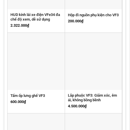
HUD kính lái xe điện VFe34 đa
Hộp đi nguồn phụ kiện cho VF3
chế độ xem, dễ sử dụng
200.000
₫
2.322.000
₫
Lắp phuộc VF3: Giảm xóc, êm
Tấm ốp lưng ghế VF3
ái, không bồng bềnh
600.000
₫
4.500.000
₫