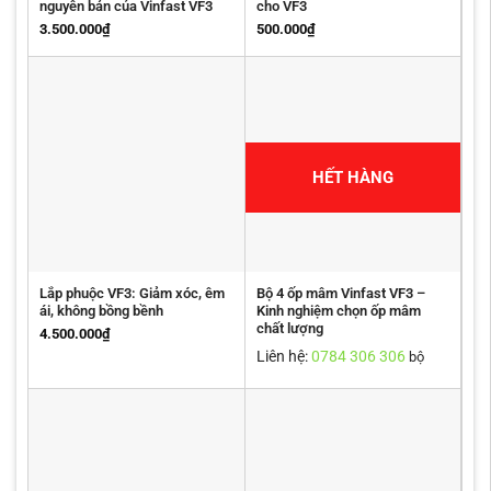
nguyên bản của Vinfast VF3
cho VF3
3.500.000
₫
500.000
₫
HẾT HÀNG
Lắp phuộc VF3: Giảm xóc, êm
Bộ 4 ốp mâm Vinfast VF3 –
ái, không bồng bềnh
Kinh nghiệm chọn ốp mâm
chất lượng
4.500.000
₫
Liên hệ:
0784 306 306
bộ