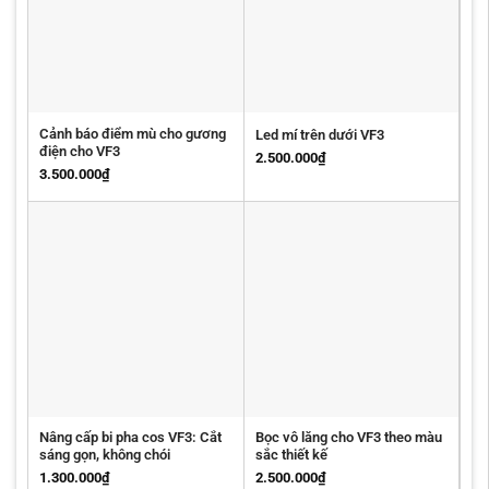
Cảnh báo điểm mù cho gương
Led mí trên dưới VF3
điện cho VF3
2.500.000
₫
3.500.000
₫
Nâng cấp bi pha cos VF3: Cắt
Bọc vô lăng cho VF3 theo màu
sáng gọn, không chói
sắc thiết kế
1.300.000
₫
2.500.000
₫