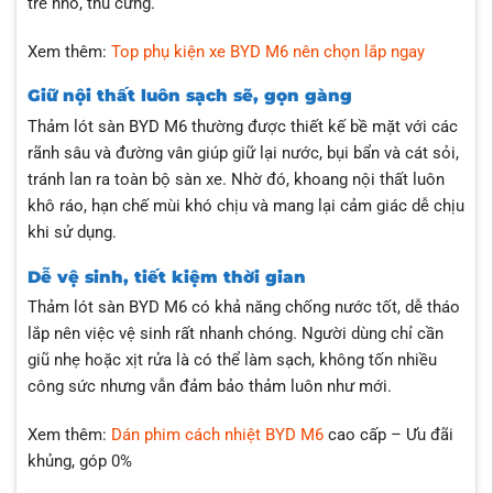
trẻ nhỏ, thú cưng.
Xem thêm:
Top phụ kiện xe BYD M6 nên chọn lắp ngay
Giữ nội thất luôn sạch sẽ, gọn gàng
Thảm lót sàn BYD M6 thường được thiết kế bề mặt với các
rãnh sâu và đường vân giúp giữ lại nước, bụi bẩn và cát sỏi,
tránh lan ra toàn bộ sàn xe. Nhờ đó, khoang nội thất luôn
khô ráo, hạn chế mùi khó chịu và mang lại cảm giác dễ chịu
khi sử dụng.
Dễ vệ sinh, tiết kiệm thời gian
Thảm lót sàn BYD M6 có khả năng chống nước tốt, dễ tháo
lắp nên việc vệ sinh rất nhanh chóng. Người dùng chỉ cần
giũ nhẹ hoặc xịt rửa là có thể làm sạch, không tốn nhiều
công sức nhưng vẫn đảm bảo thảm luôn như mới.
Xem thêm:
Dán phim cách nhiệt BYD M6
cao cấp – Ưu đãi
khủng, góp 0%