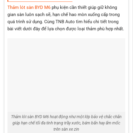
Đảm bảo an toàn khi lái xe với lớp chống trượt và chốt cố
Thảm lót sàn BYD M6
phụ kiện cần thiết giúp giữ không
định chắc chắn
gian sàn luôn sạch sẽ, hạn chế hao mòn xuống cấp trong
Tăng tính thẩm mỹ cho nội thất giúp không gian xe gọn
quá trình sử dụng. Cùng TNB Auto tìm hiểu chi tiết trong
gàng và sang trọng hơn
bài viết dưới đây để lựa chọn được loại thảm phù hợp nhất.
Tiết kiệm chi phí bảo dưỡng nội thất về lâu dài
Phù hợp cho cả xe gia đình và xe dịch vụ
Thảm lót sàn BYD M6 hoạt động như một lớp bảo vệ chắc chắn
giúp hạn chế tối đa tình trạng trầy xước, bám bẩn hay ẩm mốc
trên sàn xe zin