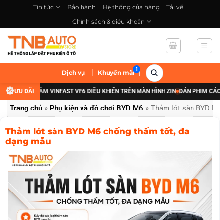
Bỏ
Tin tức
Bảo hành
Hệ thống cửa hàng
Tải về
qua
Chính sách & điều khoản
nội
dung
|
|
Dịch vụ
Khuyến mãi
P ĐÈN GẦM VINFAST VF6 ĐIỀU KHIỂN TRÊN MÀN HÌNH ZIN
ƯU ĐÃI
DÁN PHIM CÁCH NHIỆT
Trang chủ
»
Phụ kiện và đồ chơi BYD M6
»
Thảm lót sàn BYD M6
Thảm lót sàn BYD M6 chống thấm tốt, đa
dạng mẫu