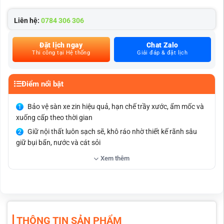
Liên hệ:
0784 306 306
Đặt lịch ngay
Chat Zalo
Thi công tại Hệ thống
Giải đáp & đặt lịch
Điểm nổi bật
Bảo vệ sàn xe zin hiệu quả, hạn chế trầy xước, ẩm mốc và
xuống cấp theo thời gian
Giữ nội thất luôn sạch sẽ, khô ráo nhờ thiết kế rãnh sâu
giữ bụi bẩn, nước và cát sỏi
Dễ vệ sinh, tháo lắp nhanh chóng, tiết kiệm thời gian sử
Xem thêm
dụng hàng ngày
Thiết kế chuẩn form theo xe BYD M6, ôm sát từng chi tiết,
không xô lệch khi di chuyển
Chất liệu cao cấp như TPE, da PU hoặc 5D – 6D giúp tăng
độ bền và khả năng chống nước tốt
THÔNG TIN SẢN PHẨM