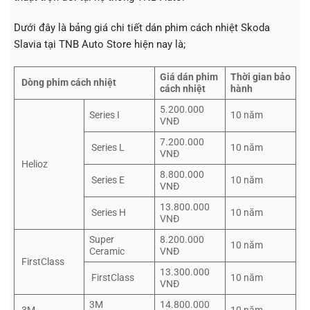
Dưới đây là bảng giá chi tiết dán phim cách nhiệt Skoda
Slavia tại TNB Auto Store hiện nay là;
Giá dán phim
Thời gian bảo
Dòng phim cách nhiệt
cách nhiệt
hành
5.200.000
Series I
10 năm
VNĐ
7.200.000
Series L
10 năm
VNĐ
Helioz
8.800.000
Series E
10 năm
VNĐ
13.800.000
Series H
10 năm
VNĐ
Super
8.200.000
10 năm
Ceramic
VNĐ
FirstClass
13.300.000
FirstClass
10 năm
VNĐ
3M
14.800.000
3M
10 năm