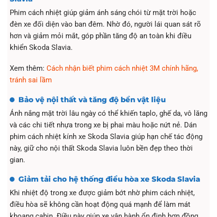
Phim cách nhiệt giúp giảm ánh sáng chói từ mặt trời hoặc
đèn xe đối diện vào ban đêm. Nhờ đó, người lái quan sát rõ
hơn và giảm mỏi mắt, góp phần tăng độ an toàn khi điều
khiển Skoda Slavia.
Xem thêm:
Cách nhận biết phim cách nhiệt 3M chính hãng,
tránh sai lầm
Bảo vệ nội thất và tăng độ bền vật liệu
Ánh nắng mặt trời lâu ngày có thể khiến taplo, ghế da, vô lăng
và các chi tiết nhựa trong xe bị phai màu hoặc nứt nẻ. Dán
phim cách nhiệt kính xe Skoda Slavia giúp hạn chế tác động
này, giữ cho nội thất Skoda Slavia luôn bền đẹp theo thời
gian.
Giảm tải cho hệ thống điều hòa xe Skoda Slavia
Khi nhiệt độ trong xe được giảm bớt nhờ phim cách nhiệt,
điều hòa sẽ không cần hoạt động quá mạnh để làm mát
khoang cabin. Điều này giúp xe vận hành ổn định hơn đồng