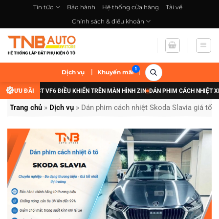
Bỏ
Tin tức
Bảo hành
Hệ thống cửa hàng
Tải về
qua
Chính sách & điều khoản
nội
dung
|
|
Dịch vụ
Khuyến mãi
VINFAST VF6 ĐIỀU KHIỂN TRÊN MÀN HÌNH ZIN
ƯU ĐÃI
DÁN PHIM CÁCH NHIỆT XE ĐIỆN 
Trang chủ
»
Dịch vụ
»
Dán phim cách nhiệt Skoda Slavia giá tốt,