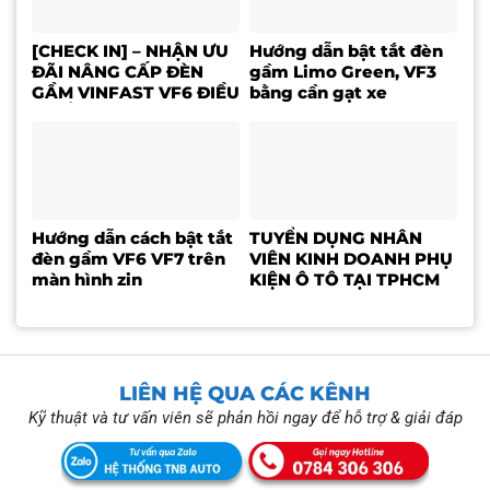
[CHECK IN] – NHẬN ƯU
Hướng dẫn bật tắt đèn
ĐÃI NÂNG CẤP ĐÈN
gầm Limo Green, VF3
GẦM VINFAST VF6 ĐIỀU
bằng cần gạt xe
KHIỂN TRÊN MÀN HÌNH
ZIN
Hướng dẫn cách bật tắt
TUYỂN DỤNG NHÂN
đèn gầm VF6 VF7 trên
VIÊN KINH DOANH PHỤ
màn hình zin
KIỆN Ô TÔ TẠI TPHCM
LIÊN HỆ QUA CÁC KÊNH
Kỹ thuật và tư vấn viên sẽ phản hồi ngay để hỗ trợ & giải đáp