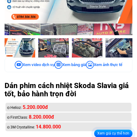
Xem video dịch vụ
Xem bảng giá
Xem ảnh thực tế
Dán phim cách nhiệt Skoda Slavia giá
tốt, bảo hành trọn đời
5.200.000đ
Helioz:
8.200.000đ
FirstClass:
14.800.000
3M Crystalline:
Xem giá cụ thể hơn