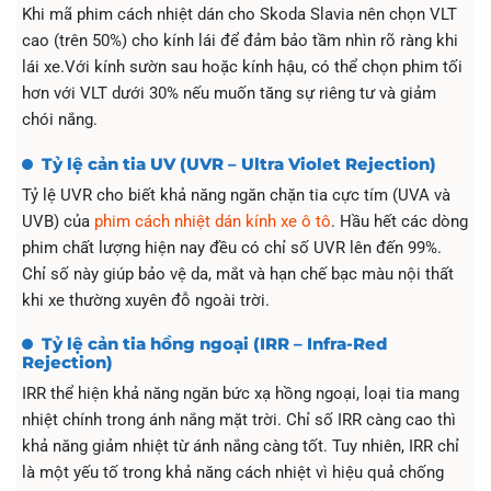
Khi mã phim cách nhiệt dán cho Skoda Slavia nên chọn VLT
cao (trên 50%) cho kính lái để đảm bảo tầm nhìn rõ ràng khi
lái xe.Với kính sườn sau hoặc kính hậu, có thể chọn phim tối
hơn với VLT dưới 30% nếu muốn tăng sự riêng tư và giảm
chói nắng.
Tỷ lệ cản tia UV (UVR – Ultra Violet Rejection)
Tỷ lệ UVR cho biết khả năng ngăn chặn tia cực tím (UVA và
UVB) của
phim cách nhiệt dán kính xe ô tô
. Hầu hết các dòng
phim chất lượng hiện nay đều có chỉ số UVR lên đến 99%.
Chỉ số này giúp bảo vệ da, mắt và hạn chế bạc màu nội thất
khi xe thường xuyên đỗ ngoài trời.
Tỷ lệ cản tia hồng ngoại (IRR – Infra-Red
Rejection)
IRR thể hiện khả năng ngăn bức xạ hồng ngoại, loại tia mang
nhiệt chính trong ánh nắng mặt trời. Chỉ số IRR càng cao thì
khả năng giảm nhiệt từ ánh nắng càng tốt. Tuy nhiên, IRR chỉ
là một yếu tố trong khả năng cách nhiệt vì hiệu quả chống