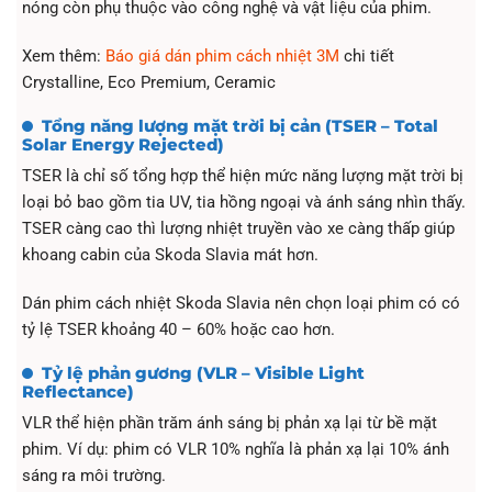
nóng còn phụ thuộc vào công nghệ và vật liệu của phim.
Xem thêm:
Báo giá dán phim cách nhiệt 3M
chi tiết
Crystalline, Eco Premium, Ceramic
Tổng năng lượng mặt trời bị cản (TSER – Total
Solar Energy Rejected)
TSER là chỉ số tổng hợp thể hiện mức năng lượng mặt trời bị
loại bỏ bao gồm tia UV, tia hồng ngoại và ánh sáng nhìn thấy.
TSER càng cao thì lượng nhiệt truyền vào xe càng thấp giúp
khoang cabin của Skoda Slavia mát hơn.
Dán phim cách nhiệt Skoda Slavia nên chọn loại phim có có
tỷ lệ TSER khoảng 40 – 60% hoặc cao hơn.
Tỷ lệ phản gương (VLR – Visible Light
Reflectance)
VLR thể hiện phần trăm ánh sáng bị phản xạ lại từ bề mặt
phim. Ví dụ: phim có VLR 10% nghĩa là phản xạ lại 10% ánh
sáng ra môi trường.