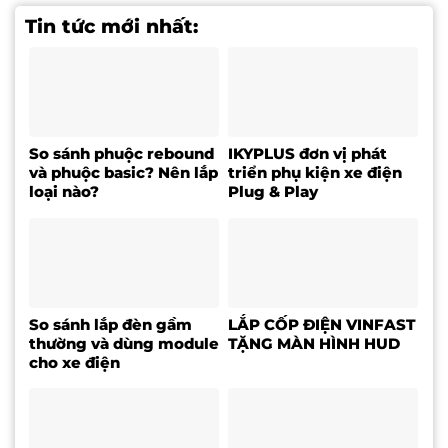
Tin tức mới nhất:
So sánh phuộc rebound
IKYPLUS đơn vị phát
và phuộc basic? Nên lắp
triển phụ kiện xe điện
loại nào?
Plug & Play
So sánh lắp đèn gầm
LẮP CỐP ĐIỆN VINFAST
thường và dùng module
TẶNG MÀN HÌNH HUD
cho xe điện